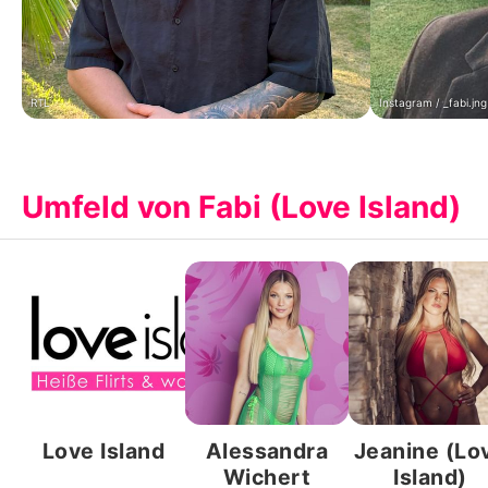
RTL
Instagram / _fabi.jng
Umfeld von Fabi (Love Island)
Love Island
Alessandra
Jeanine (Lo
Wichert
Island)