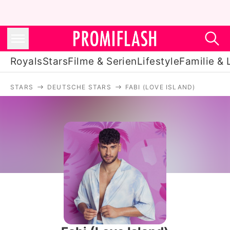
Royals
Stars
Filme & Serien
Lifestyle
Familie & 
STARS
DEUTSCHE STARS
FABI (LOVE ISLAND)
Royals
Stars
Filme & Serien
Lifestyle
Familie & Liebe
Promiflash Exklusiv