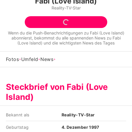
Fabi (Love Island)
Alle Themen auf Promiflash
Reality-TV-Star
Jobs
App runterladen
Wenn du die Push-Benachrichtigungen zu
Fabi (Love Island)
abonnierst, bekommst du alle spannenden News zu
Fabi
Team
(Love Island)
und die wichtigsten News des Tages
Redaktionelle Richtlinien
Fotos
Umfeld
News
Impressum
Datenschutzerklärung
Steckbrief von Fabi (Love
Nutzungsbedingungen
Island)
Utiq verwalten
Bekannt als
Reality-TV-Star
Geburtstag
4. Dezember 1997