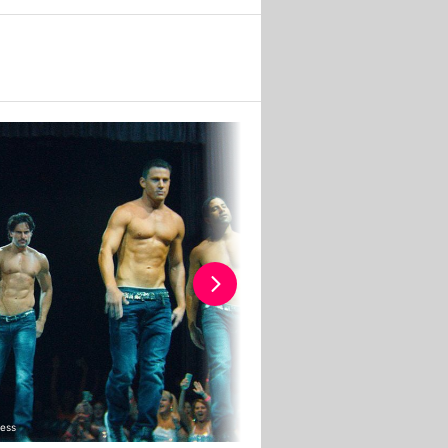
ress
CapitalPictures / ActionPress