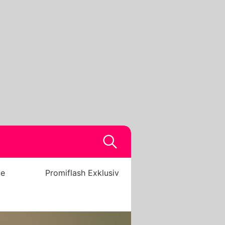
be
Promiflash Exklusiv