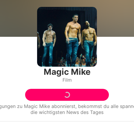
Filme & Serien
Lifestyle
Familie & Liebe
Promiflash Exklusiv
Alle Themen auf Promiflash
Magic Mike
Film
Jobs
App runterladen
Team
igungen zu
Magic Mike
abonnierst, bekommst du alle span
die wichtigsten News des Tages
Redaktionelle Richtlinien
Impressum