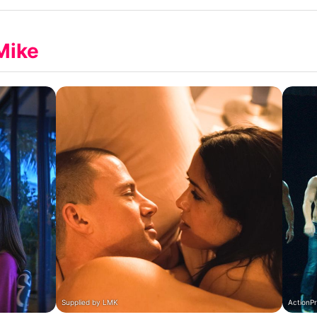
Datenschutzerklärung
Mike
Nutzungsbedingungen
Utiq verwalten
Supplied by LMK
ActionP