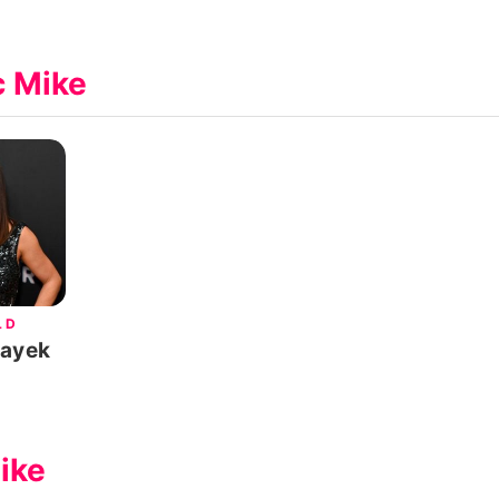
c Mike
LD
Hayek
ike