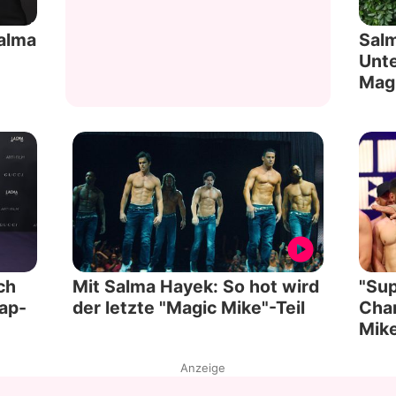
Salma
Salm
Unt
Mag
ch
Mit Salma Hayek: So hot wird
"Sup
ap-
der letzte "Magic Mike"-Teil
Cha
Mik
Anzeige