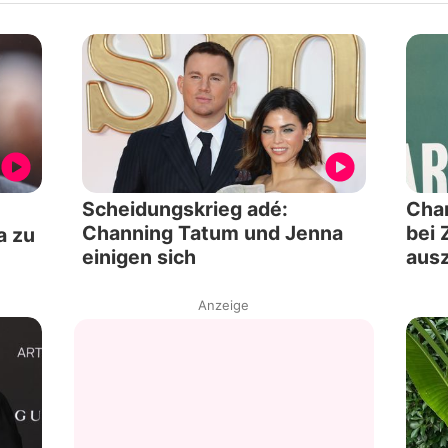
Scheidungskrieg adé:
Chan
Channing Tatum und Jenna
bei 
a zu
einigen sich
ausz
Anzeige