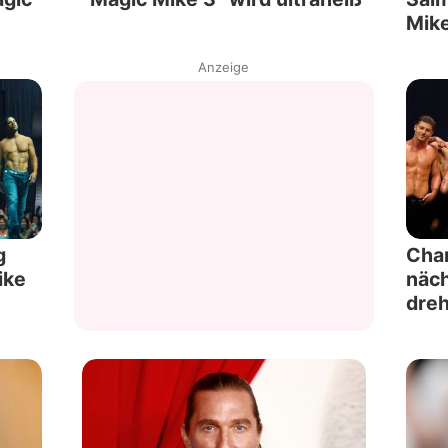
Mike
Anzeige
g
Chan
ike
näch
dre