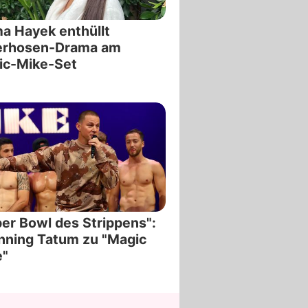
a Hayek enthüllt
erhosen-Drama am
ic-Mike-Set
er Bowl des Strippens":
nning Tatum zu "Magic
e"