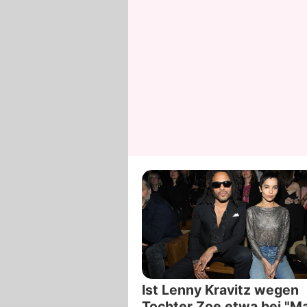
Ist Lenny Kravitz wegen
Tochter Zoe etwa bei "M