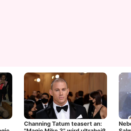
Channing Tatum teasert an:
Neb
agic
"Magic Mike 3" wird ultraheiß
Salm