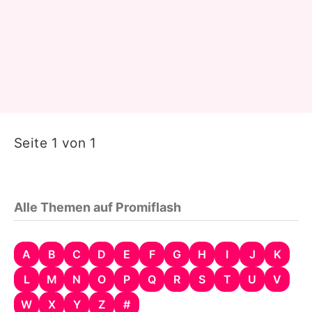
Seite 1 von 1
Alle Themen auf Promiflash
A
B
C
D
E
F
G
H
I
J
K
L
M
N
O
P
Q
R
S
T
U
V
W
X
Y
Z
#