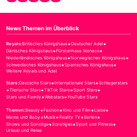
News Themen im Überblick
•
•
Royals
:
Britisches Königshaus
Deutscher Adel
•
•
Dänisches Königshaus
Fürstenhaus Monaco
•
•
Niederländisches Königshaus
Norwegisches Königshaus
•
•
Schwedisches Königshaus
Spanisches Königshaus
Weitere Royals und Adel
•
•
Stars
:
Deutsche Stars
Internationale Stars
Schlagerstars
•
•
•
•
Tierische Stars
TikTok Stars
Sport Stars
•
•
Stars und Family
Webstars
YouTube Stars
•
•
•
•
Themen
:
Beauty
Fashion
Kino und Film
Liebe
•
•
•
•
Mama und Baby
Musik
Reality TV
Serien
•
•
•
Shows und Sonstige
Sonstiges
Sport und Fitness
Urlaub und Reise