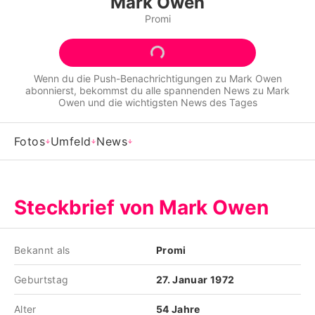
Mark Owen
Alle Themen auf Promiflash
Promi
Jobs
App runterladen
Wenn du die Push-Benachrichtigungen zu
Mark Owen
abonnierst, bekommst du alle spannenden News zu
Mark
Team
Owen
und die wichtigsten News des Tages
Redaktionelle Richtlinien
Fotos
Umfeld
News
Impressum
Datenschutzerklärung
Steckbrief von Mark Owen
Nutzungsbedingungen
Utiq verwalten
Bekannt als
Promi
Geburtstag
27. Januar 1972
Alter
54 Jahre