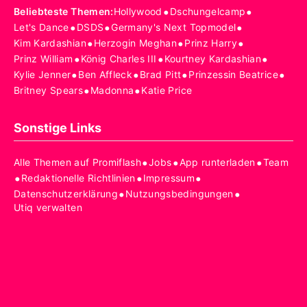
•
•
Beliebteste Themen
:
Hollywood
Dschungelcamp
•
•
•
Let's Dance
DSDS
Germany's Next Topmodel
•
•
•
Kim Kardashian
Herzogin Meghan
Prinz Harry
•
•
•
Prinz William
König Charles III
Kourtney Kardashian
•
•
•
•
Kylie Jenner
Ben Affleck
Brad Pitt
Prinzessin Beatrice
•
•
Britney Spears
Madonna
Katie Price
Sonstige Links
•
•
•
Alle Themen auf Promiflash
Jobs
App runterladen
Team
•
•
•
Redaktionelle Richtlinien
Impressum
•
•
Datenschutzerklärung
Nutzungsbedingungen
Utiq verwalten