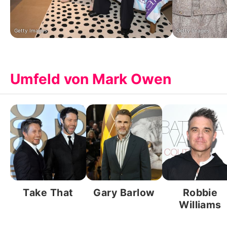
Getty Images
Getty Images
Umfeld von Mark Owen
Take That
Gary Barlow
Robbie
Williams