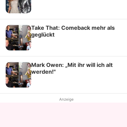
Take That: Comeback mehr als
geglückt
Mark Owen: „Mit ihr will ich alt
werden!"
Anzeige