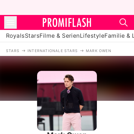
Royals
Stars
Filme & Serien
Lifestyle
Familie & 
STARS
INTERNATIONALE STARS
MARK OWEN
Royals
Stars
Filme & Serien
Lifestyle
Familie & Liebe
Promiflash Exklusiv