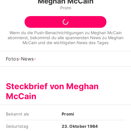
Meghan McCain
Alle Themen auf Promiflash
Promi
Jobs
App runterladen
Wenn du die Push-Benachrichtigungen zu
Meghan McCain
abonnierst, bekommst du alle spannenden News zu
Meghan
Team
McCain
und die wichtigsten News des Tages
Redaktionelle Richtlinien
Fotos
News
Impressum
Datenschutzerklärung
Steckbrief von Meghan
Nutzungsbedingungen
McCain
Utiq verwalten
Bekannt als
Promi
Geburtstag
23. Oktober 1984