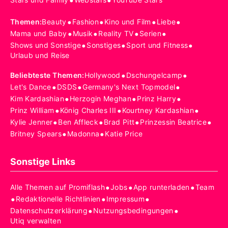
•
•
•
•
•
•
Themen
:
Beauty
Fashion
Kino und Film
Liebe
•
•
•
•
Mama und Baby
Musik
Reality TV
Serien
•
•
•
Shows und Sonstige
Sonstiges
Sport und Fitness
Urlaub und Reise
•
•
Beliebteste Themen
:
Hollywood
Dschungelcamp
•
•
•
Let's Dance
DSDS
Germany's Next Topmodel
•
•
•
Kim Kardashian
Herzogin Meghan
Prinz Harry
•
•
•
Prinz William
König Charles III
Kourtney Kardashian
•
•
•
•
Kylie Jenner
Ben Affleck
Brad Pitt
Prinzessin Beatrice
•
•
Britney Spears
Madonna
Katie Price
Sonstige Links
•
•
•
Alle Themen auf Promiflash
Jobs
App runterladen
Team
•
•
•
Redaktionelle Richtlinien
Impressum
•
•
Datenschutzerklärung
Nutzungsbedingungen
Utiq verwalten