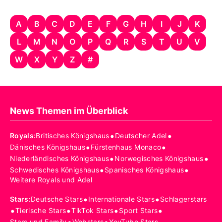
A
B
C
D
E
F
G
H
I
J
K
L
M
N
O
P
Q
R
S
T
U
V
W
X
Y
Z
#
News Themen im Überblick
•
•
Royals
:
Britisches Königshaus
Deutscher Adel
•
•
Dänisches Königshaus
Fürstenhaus Monaco
•
•
Niederländisches Königshaus
Norwegisches Königshaus
•
•
Schwedisches Königshaus
Spanisches Königshaus
Weitere Royals und Adel
•
•
Stars
:
Deutsche Stars
Internationale Stars
Schlagerstars
•
•
•
•
Tierische Stars
TikTok Stars
Sport Stars
Stars und Family
Webstars
YouTube Stars