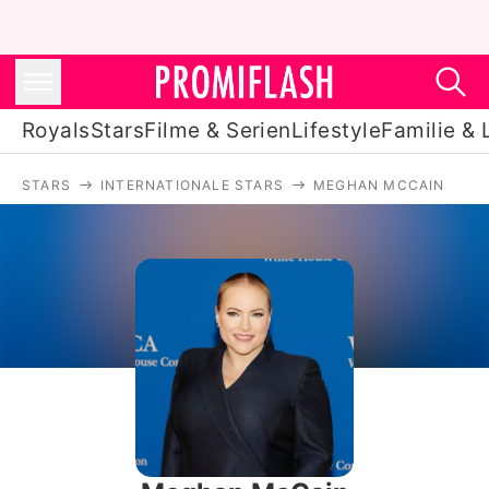
Royals
Stars
Filme & Serien
Lifestyle
Familie & 
STARS
INTERNATIONALE STARS
MEGHAN MCCAIN
Royals
Stars
Filme & Serien
Lifestyle
Familie & Liebe
Promiflash Exklusiv