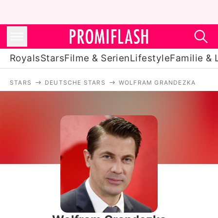
Royals
Stars
Filme & Serien
Lifestyle
Familie & 
STARS
DEUTSCHE STARS
WOLFRAM GRANDEZKA
Royals
Stars
Filme & Serien
Lifestyle
Familie & Liebe
Promiflash Exklusiv