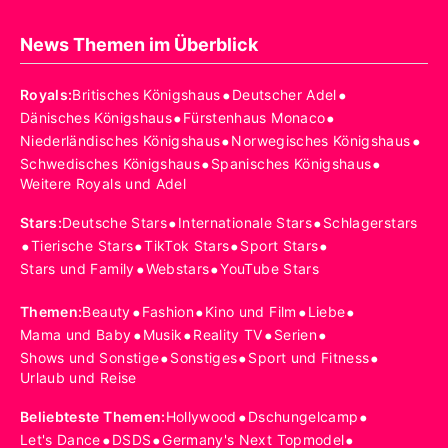
News Themen im Überblick
•
•
Royals
:
Britisches Königshaus
Deutscher Adel
•
•
Dänisches Königshaus
Fürstenhaus Monaco
•
•
Niederländisches Königshaus
Norwegisches Königshaus
•
•
Schwedisches Königshaus
Spanisches Königshaus
Weitere Royals und Adel
•
•
Stars
:
Deutsche Stars
Internationale Stars
Schlagerstars
•
•
•
•
Tierische Stars
TikTok Stars
Sport Stars
•
•
Stars und Family
Webstars
YouTube Stars
•
•
•
•
Themen
:
Beauty
Fashion
Kino und Film
Liebe
•
•
•
•
Mama und Baby
Musik
Reality TV
Serien
•
•
•
Shows und Sonstige
Sonstiges
Sport und Fitness
Urlaub und Reise
•
•
Beliebteste Themen
:
Hollywood
Dschungelcamp
•
•
•
Let's Dance
DSDS
Germany's Next Topmodel