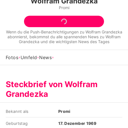
Wolfram Grandezka
Alle Themen auf Promiflash
Promi
Jobs
App runterladen
Wenn du die Push-Benachrichtigungen zu
Wolfram Grandezka
abonnierst, bekommst du alle spannenden News zu
Wolfram
Team
Grandezka
und die wichtigsten News des Tages
Redaktionelle Richtlinien
Fotos
Umfeld
News
Impressum
Datenschutzerklärung
Steckbrief von Wolfram
Nutzungsbedingungen
Grandezka
Utiq verwalten
Bekannt als
Promi
Geburtstag
17. Dezember 1969