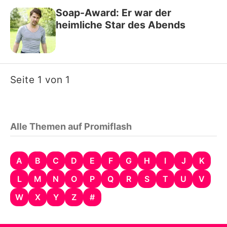
Soap-Award: Er war der
heimliche Star des Abends
Seite 1 von 1
Alle Themen auf Promiflash
A
B
C
D
E
F
G
H
I
J
K
L
M
N
O
P
Q
R
S
T
U
V
W
X
Y
Z
#