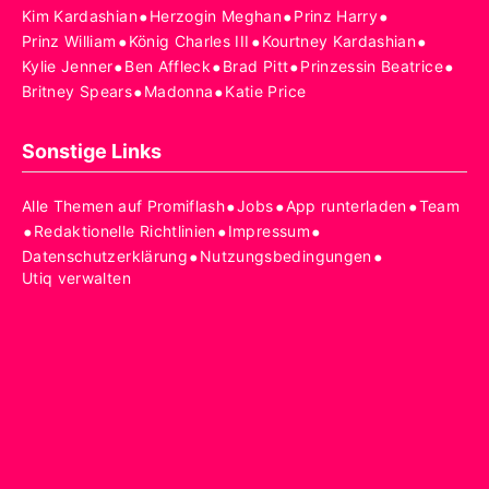
•
•
•
Kim Kardashian
Herzogin Meghan
Prinz Harry
•
•
•
Prinz William
König Charles III
Kourtney Kardashian
•
•
•
•
Kylie Jenner
Ben Affleck
Brad Pitt
Prinzessin Beatrice
•
•
Britney Spears
Madonna
Katie Price
Sonstige Links
•
•
•
Alle Themen auf Promiflash
Jobs
App runterladen
Team
•
•
•
Redaktionelle Richtlinien
Impressum
•
•
Datenschutzerklärung
Nutzungsbedingungen
Utiq verwalten