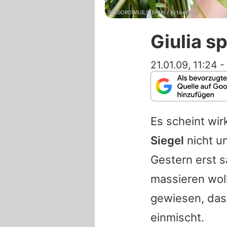
GREGOROWIUS,STEFAN / ActionPress
Giulia s
21.01.09, 11:24
-
Es scheint wir
Siegel
nicht u
Gestern erst s
massieren wol
gewiesen, dass
einmischt.