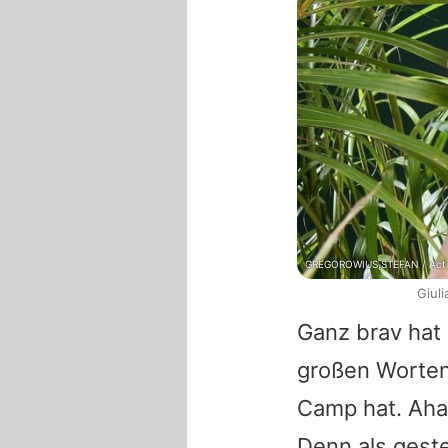
GREGOROWIUS,STEFAN / Acti
Giul
Ganz brav hat 
großen Worten 
Camp hat. Aha,
Denn als gest