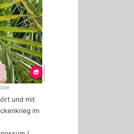
 2008
hört und mit
ickenkrieg im
Opossum,(