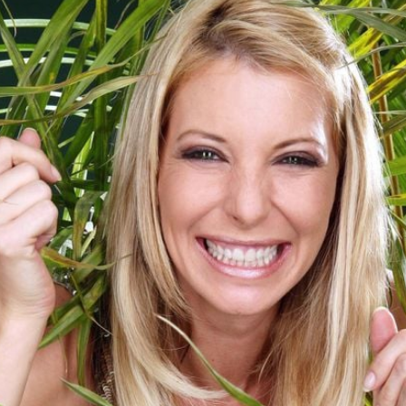
Filme & Serien
Lifestyle
Familie & Liebe
Promiflash Exklusiv
Alle Themen auf Promiflash
Jobs
App runterladen
Team
Redaktionelle Richtlinien
Impressum