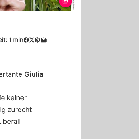
it:
1
min
tertante
Giulia
ie keiner
ig zurecht
überall