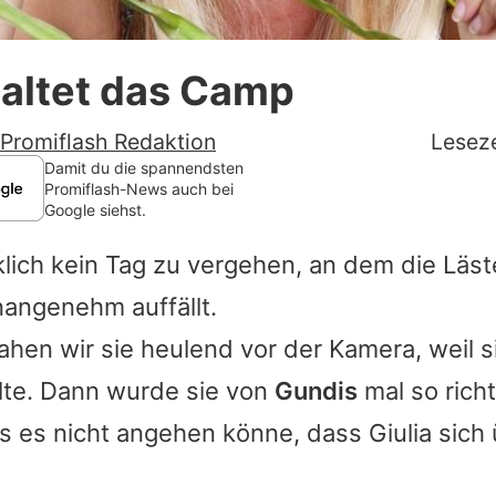
Datenschutzerklärung
paltet das Camp
Nutzungsbedingungen
Utiq verwalten
Promiflash Redaktion
Leseze
Damit du die spannendsten
Promiflash-News auch bei
Google siehst.
klich kein Tag zu vergehen, an dem die Läs
nangenehm auffällt.
ahen wir sie heulend vor der Kamera, weil s
lte. Dann wurde sie von
Gundis
mal so richt
 es nicht angehen könne, dass Giulia sich 