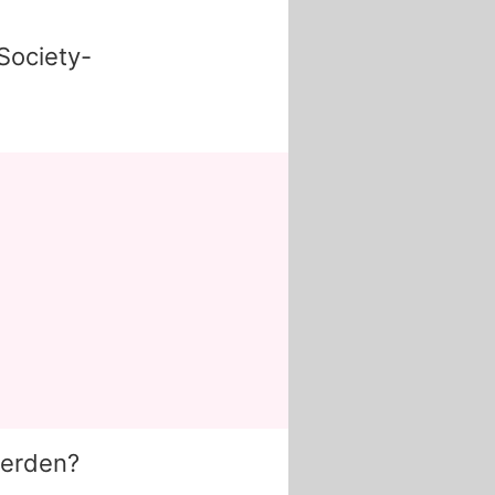
Society-
werden?