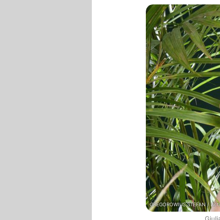
GREGOROWIUS,STEFAN / Acti
Giul