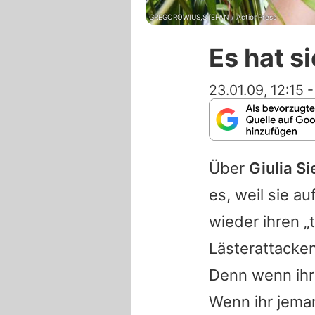
GREGOROWIUS,STEFAN / ActionPress
Es hat s
23.01.09, 12:15
Über
Giulia Si
es, weil sie 
wieder ihren „
Lästerattacke
Denn wenn ihr
Wenn ihr jema