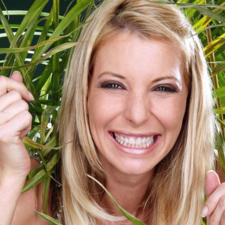
Filme & Serien
Lifestyle
Familie & Liebe
Promiflash Exklusiv
Alle Themen auf Promiflash
Jobs
App runterladen
Team
Redaktionelle Richtlinien
Impressum