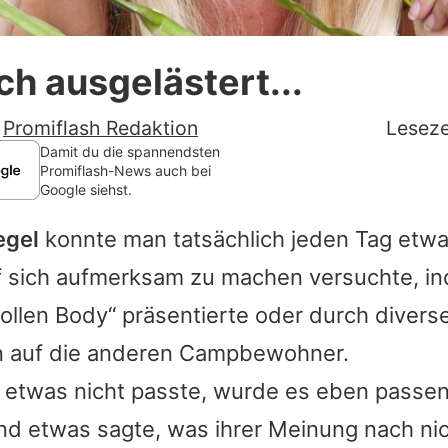
Datenschutzerklärung
ich ausgelästert...
Nutzungsbedingungen
Utiq verwalten
-
Promiflash Redaktion
Leseze
Damit du die spannendsten
Promiflash-News auch bei
Google siehst.
egel
konnte man tatsächlich jeden Tag etwa
auf sich aufmerksam zu machen versuchte, i
tollen Body“ präsentierte oder durch divers
n auf die anderen Campbewohner.
 etwas nicht passte, wurde es eben passe
nd etwas sagte, was ihrer Meinung nach nic