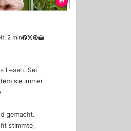
it:
2
min
s Lesen. Sei
ndem sie immer
e
nd gemacht.
ht stimmte,