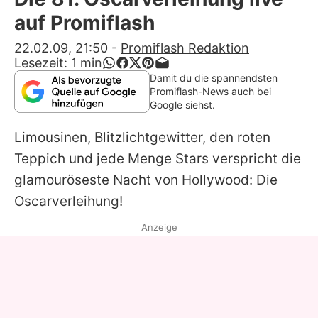
Alle Themen auf Promiflash
auf Promiflash
Jobs
22.02.09, 21:50
-
Promiflash Redaktion
Lesezeit:
1
min
App runterladen
Damit du die spannendsten
Promiflash-News auch bei
Team
Google siehst.
Redaktionelle Richtlinien
Limousinen, Blitzlichtgewitter, den roten
Teppich und jede Menge Stars verspricht die
Impressum
glamouröseste Nacht von Hollywood: Die
Datenschutzerklärung
Oscarverleihung!
Nutzungsbedingungen
Anzeige
Utiq verwalten