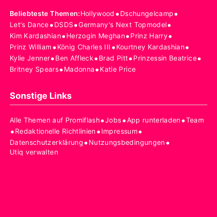
•
•
Beliebteste Themen
:
Hollywood
Dschungelcamp
•
•
•
Let's Dance
DSDS
Germany's Next Topmodel
•
•
•
Kim Kardashian
Herzogin Meghan
Prinz Harry
•
•
•
Prinz William
König Charles III
Kourtney Kardashian
•
•
•
•
Kylie Jenner
Ben Affleck
Brad Pitt
Prinzessin Beatrice
•
•
Britney Spears
Madonna
Katie Price
Sonstige Links
•
•
•
Alle Themen auf Promiflash
Jobs
App runterladen
Team
•
•
•
Redaktionelle Richtlinien
Impressum
•
•
Datenschutzerklärung
Nutzungsbedingungen
Utiq verwalten