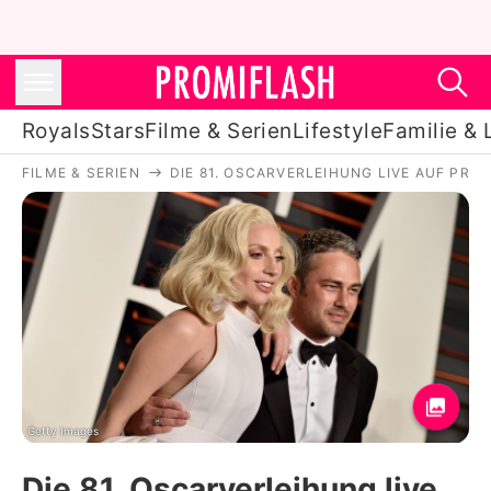
Royals
Stars
Filme & Serien
Lifestyle
Familie & 
FILME & SERIEN
DIE 81. OSCARVERLEIHUNG LIVE AUF PRO
Royals
Stars
Filme & Serien
Lifestyle
Familie & Liebe
Promiflash Exklusiv
Getty Images
Die 81. Oscarverleihung live