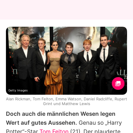
Getty Images
Alan Rickman, Tom Felton, Emma Watson, Daniel Radcliffe, Rupert
Grint und Matthew Lewis
Doch auch die männlichen Wesen legen
Wert auf gutes Aussehen.
Genau so „Harry
Potter“-Star
Tom Felton
(21). Der plauderte