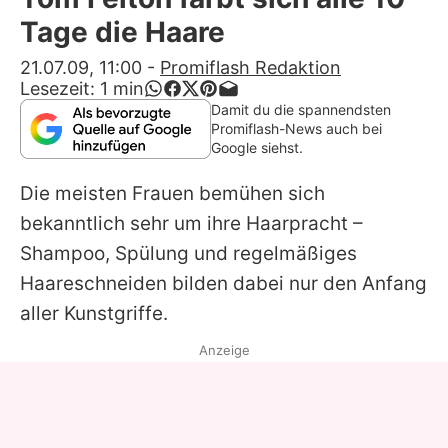
Alle Themen auf Promiflash
Tage die Haare
Jobs
21.07.09, 11:00
-
Promiflash Redaktion
Lesezeit:
1
min
App runterladen
Damit du die spannendsten
Promiflash-News auch bei
Team
Google siehst.
Redaktionelle Richtlinien
Die meisten Frauen bemühen sich
bekanntlich sehr um ihre Haarpracht –
Impressum
Shampoo, Spülung und regelmäßiges
Datenschutzerklärung
Haareschneiden bilden dabei nur den Anfang
aller Kunstgriffe.
Nutzungsbedingungen
Anzeige
Utiq verwalten