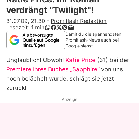
Alle Themen auf Promiflash
verdrängt "Twilight"!
Jobs
31.07.09, 21:30
-
Promiflash Redaktion
Lesezeit:
1
min
App runterladen
Damit du die spannendsten
Promiflash-News auch bei
Team
Google siehst.
Redaktionelle Richtlinien
Unglaublich! Obwohl
Katie Price
(31) bei der
Premiere ihres Buches „Sapphire“
von uns
Impressum
noch belächelt wurde, schlägt sie jetzt
Datenschutzerklärung
zurück!
Nutzungsbedingungen
Anzeige
Utiq verwalten