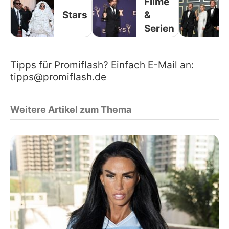
Filme
Stars
&
Serien
Tipps für Promiflash? Einfach E-Mail an:
tipps@promiflash.de
Weitere Artikel zum Thema