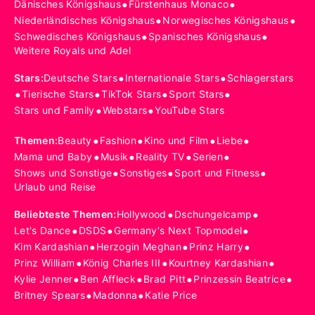
•
•
Dänisches Königshaus
Fürstenhaus Monaco
•
•
Niederländisches Königshaus
Norwegisches Königshaus
•
•
Schwedisches Königshaus
Spanisches Königshaus
Weitere Royals und Adel
•
•
Stars
:
Deutsche Stars
Internationale Stars
Schlagerstars
•
•
•
•
Tierische Stars
TikTok Stars
Sport Stars
•
•
Stars und Family
Webstars
YouTube Stars
•
•
•
•
Themen
:
Beauty
Fashion
Kino und Film
Liebe
•
•
•
•
Mama und Baby
Musik
Reality TV
Serien
•
•
•
Shows und Sonstige
Sonstiges
Sport und Fitness
Urlaub und Reise
•
•
Beliebteste Themen
:
Hollywood
Dschungelcamp
•
•
•
Let's Dance
DSDS
Germany's Next Topmodel
•
•
•
Kim Kardashian
Herzogin Meghan
Prinz Harry
•
•
•
Prinz William
König Charles III
Kourtney Kardashian
•
•
•
•
Kylie Jenner
Ben Affleck
Brad Pitt
Prinzessin Beatrice
•
•
Britney Spears
Madonna
Katie Price