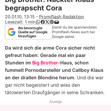
Alle Themen auf Promiflash
begrapscht Cora
Jobs
20.01.10, 13:15
-
Promiflash Redaktion
Lesezeit:
1
min
App runterladen
Damit du die spannendsten
Promiflash-News auch bei
Team
Google siehst.
Redaktionelle Richtlinien
Da wird sich die arme Cora sicher nicht
gefreut haben: Gerade mal ein paar
Impressum
Stunden im
Big Brother
-Haus, schon
Datenschutzerklärung
fummelt Pornodarsteller und Callboy Klaus
an der drallen Blondine herum.
Und die war
Nutzungsbedingungen
gar nicht begeistert und wies den
Utiq verwalten
tätowierten Draufgänger in seine Schranken.
Anzeige