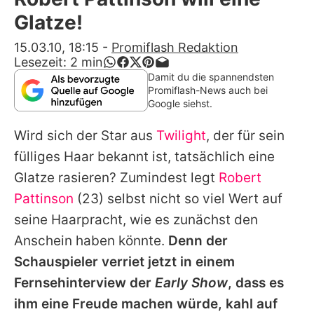
Alle Themen auf Promiflash
Glatze!
Jobs
15.03.10, 18:15
-
Promiflash Redaktion
Lesezeit:
2
min
App runterladen
Damit du die spannendsten
Promiflash-News auch bei
Team
Google siehst.
Redaktionelle Richtlinien
Wird sich der Star aus
Twilight
, der für sein
fülliges Haar bekannt ist, tatsächlich eine
Impressum
Glatze rasieren? Zumindest legt
Robert
Datenschutzerklärung
Pattinson
(23) selbst nicht so viel Wert auf
seine Haarpracht, wie es zunächst den
Nutzungsbedingungen
Anschein haben könnte.
Denn der
Utiq verwalten
Schauspieler verriet jetzt in einem
Fernsehinterview der
Early Show
, dass es
ihm eine Freude machen würde, kahl auf