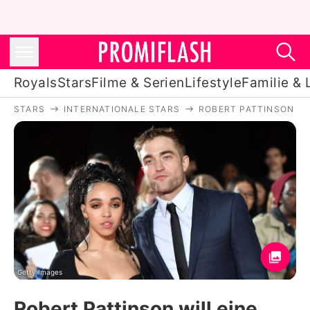
Royals
Stars
Filme & Serien
Lifestyle
Familie & 
STARS
INTERNATIONALE STARS
ROBERT PATTINSON
Royals
Stars
Filme & Serien
Lifestyle
Familie & Liebe
Promiflash Exklusiv
Getty Images
Robert Pattinson will eine