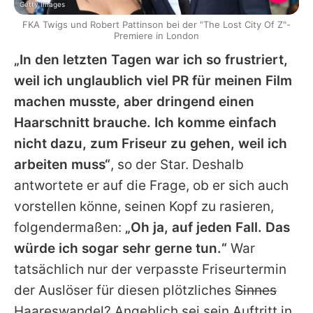
Getty Images
FKA Twigs und Robert Pattinson bei der "The Lost City Of Z"-
Premiere in London
„In den letzten Tagen war ich so frustriert,
weil ich unglaublich viel PR für meinen Film
machen musste, aber dringend einen
Haarschnitt brauche. Ich komme einfach
nicht dazu, zum Friseur zu gehen, weil ich
arbeiten muss“
, so der Star. Deshalb
antwortete er auf die Frage, ob er sich auch
vorstellen könne, seinen Kopf zu rasieren,
folgendermaßen:
„Oh ja, auf jeden Fall. Das
würde ich sogar sehr gerne tun.“
War
tatsächlich nur der verpasste Friseurtermin
der Auslöser für diesen plötzliches
Sinnes
Haareswandel? Angeblich sei sein Auftritt in