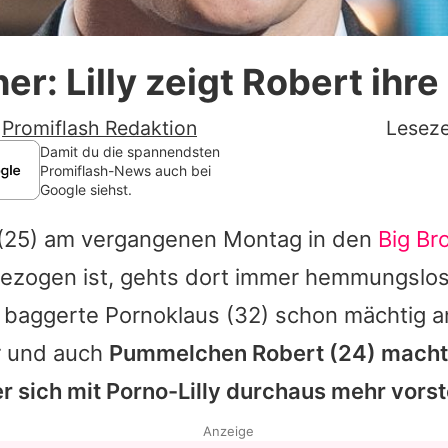
Datenschutzerklärung
er: Lilly zeigt Robert ihre
Nutzungsbedingungen
Utiq verwalten
-
Promiflash Redaktion
Leseze
Damit du die spannendsten
Promiflash-News auch bei
Google siehst.
ve (25) am vergangenen Montag in den
Big Br
gezogen ist, gehts dort immer hemmungslose
 baggerte Pornoklaus (32) schon mächtig a
r und auch
Pummelchen Robert (24) macht
r sich mit Porno-Lilly durchaus mehr vorst
Anzeige