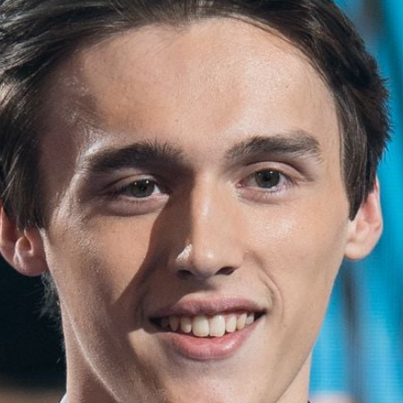
Filme & Serien
Lifestyle
Familie & Liebe
Promiflash Exklusiv
Alle Themen auf Promiflash
Jobs
App runterladen
Team
Redaktionelle Richtlinien
Impressum