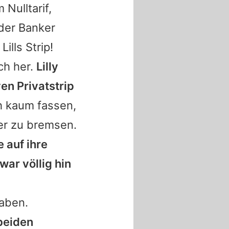
Nulltarif,
der Banker
ills Strip!
ch her.
Lilly
en Privatstrip
h kaum fassen,
er zu bremsen.
e auf ihre
war völlig hin
haben.
beiden