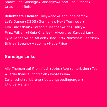
•
•
•
Shows und Sonstige
Sonstiges
Sport und Fitness
Urlaub und Reise
•
•
Beliebteste Themen
:
Hollywood
Dschungelcamp
•
•
•
Let's Dance
DSDS
Germany's Next Topmodel
•
•
•
Kim Kardashian
Herzogin Meghan
Prinz Harry
•
•
•
Prinz William
König Charles III
Kourtney Kardashian
•
•
•
•
Kylie Jenner
Ben Affleck
Brad Pitt
Prinzessin Beatrice
•
•
Britney Spears
Madonna
Katie Price
Sonstige Links
•
•
•
Alle Themen auf Promiflash
Jobs
App runterladen
Team
•
•
•
Redaktionelle Richtlinien
Impressum
•
•
Datenschutzerklärung
Nutzungsbedingungen
Utiq verwalten