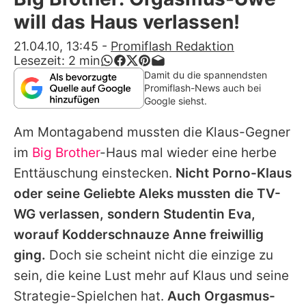
Alle Themen auf Promiflash
will das Haus verlassen!
Jobs
21.04.10, 13:45
-
Promiflash Redaktion
Lesezeit:
2
min
App runterladen
Damit du die spannendsten
Promiflash-News auch bei
Team
Google siehst.
Redaktionelle Richtlinien
Am Montagabend mussten die Klaus-Gegner
im
Big Brother
-Haus mal wieder eine herbe
Impressum
Enttäuschung einstecken.
Nicht Porno-Klaus
Datenschutzerklärung
oder seine Geliebte Aleks mussten die TV-
WG verlassen, sondern Studentin Eva,
Nutzungsbedingungen
worauf Kodderschnauze Anne freiwillig
Utiq verwalten
ging.
Doch sie scheint nicht die einzige zu
sein, die keine Lust mehr auf Klaus und seine
Strategie-Spielchen hat.
Auch Orgasmus-