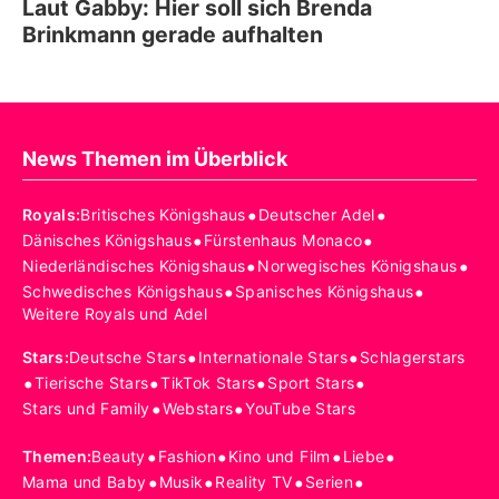
Laut Gabby: Hier soll sich Brenda
Brinkmann gerade aufhalten
News Themen im Überblick
•
•
Royals
:
Britisches Königshaus
Deutscher Adel
•
•
Dänisches Königshaus
Fürstenhaus Monaco
•
•
Niederländisches Königshaus
Norwegisches Königshaus
•
•
Schwedisches Königshaus
Spanisches Königshaus
Weitere Royals und Adel
•
•
Stars
:
Deutsche Stars
Internationale Stars
Schlagerstars
•
•
•
•
Tierische Stars
TikTok Stars
Sport Stars
•
•
Stars und Family
Webstars
YouTube Stars
•
•
•
•
Themen
:
Beauty
Fashion
Kino und Film
Liebe
•
•
•
•
Mama und Baby
Musik
Reality TV
Serien