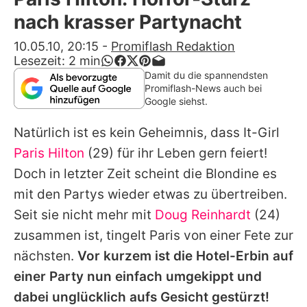
Alle Themen auf Promiflash
nach krasser Partynacht
Jobs
10.05.10, 20:15
-
Promiflash Redaktion
Lesezeit:
2
min
App runterladen
Damit du die spannendsten
Promiflash-News auch bei
Team
Google siehst.
Redaktionelle Richtlinien
Natürlich ist es kein Geheimnis, dass It-Girl
Paris Hilton
(29) für ihr Leben gern feiert!
Impressum
Doch in letzter Zeit scheint die Blondine es
Datenschutzerklärung
mit den Partys wieder etwas zu übertreiben.
Seit sie nicht mehr mit
Doug Reinhardt
(24)
Nutzungsbedingungen
zusammen ist, tingelt Paris von einer Fete zur
Utiq verwalten
nächsten.
Vor kurzem ist die Hotel-Erbin auf
einer Party nun einfach umgekippt und
dabei unglücklich aufs Gesicht gestürzt!