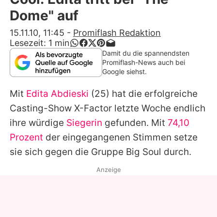
Alle Themen auf Promiflash
Dome" auf
Jobs
15.11.10, 11:45
-
Promiflash Redaktion
Lesezeit:
1
min
App runterladen
Damit du die spannendsten
Promiflash-News auch bei
Team
Google siehst.
Redaktionelle Richtlinien
Mit
Edita Abdieski
(25) hat die erfolgreiche
Casting-Show
X-Factor
letzte Woche endlich
Impressum
ihre würdige
Siegerin
gefunden. Mit
74,10
Datenschutzerklärung
Prozent
der eingegangenen Stimmen setze
sie sich gegen die Gruppe Big Soul durch.
Nutzungsbedingungen
Anzeige
Utiq verwalten