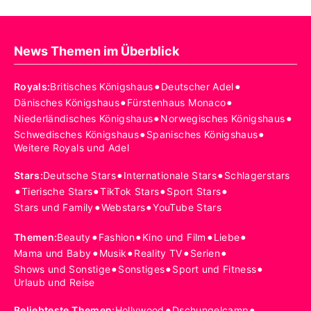
News Themen im Überblick
•
•
Royals
:
Britisches Königshaus
Deutscher Adel
•
•
Dänisches Königshaus
Fürstenhaus Monaco
•
•
Niederländisches Königshaus
Norwegisches Königshaus
•
•
Schwedisches Königshaus
Spanisches Königshaus
Weitere Royals und Adel
•
•
Stars
:
Deutsche Stars
Internationale Stars
Schlagerstars
•
•
•
•
Tierische Stars
TikTok Stars
Sport Stars
•
•
Stars und Family
Webstars
YouTube Stars
•
•
•
•
Themen
:
Beauty
Fashion
Kino und Film
Liebe
•
•
•
•
Mama und Baby
Musik
Reality TV
Serien
•
•
•
Shows und Sonstige
Sonstiges
Sport und Fitness
Urlaub und Reise
•
•
Beliebteste Themen
:
Hollywood
Dschungelcamp