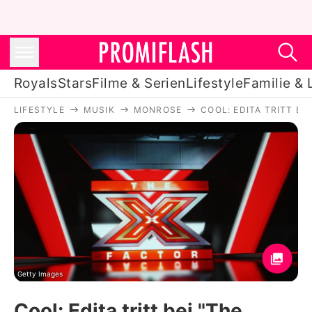
Royals
Stars
Filme & Serien
Lifestyle
Familie & 
LIFESTYLE
MUSIK
MONROSE
COOL: EDITA TRITT BE
Royals
Stars
Filme & Serien
Lifestyle
Familie & Liebe
Promiflash Exklusiv
Getty Images
Cool: Edita tritt bei "The