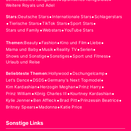
Weitere Royals und Adel
•
•
Stars
:
Deutsche Stars
Internationale Stars
Schlagerstars
•
•
•
•
Tierische Stars
TikTok Stars
Sport Stars
•
•
Stars und Family
Webstars
YouTube Stars
•
•
•
•
Themen
:
Beauty
Fashion
Kino und Film
Liebe
•
•
•
•
Mama und Baby
Musik
Reality TV
Serien
•
•
•
Shows und Sonstige
Sonstiges
Sport und Fitness
Urlaub und Reise
•
•
Beliebteste Themen
:
Hollywood
Dschungelcamp
•
•
•
Let's Dance
DSDS
Germany's Next Topmodel
•
•
•
Kim Kardashian
Herzogin Meghan
Prinz Harry
•
•
•
Prinz William
König Charles III
Kourtney Kardashian
•
•
•
•
Kylie Jenner
Ben Affleck
Brad Pitt
Prinzessin Beatrice
•
•
Britney Spears
Madonna
Katie Price
Sonstige Links