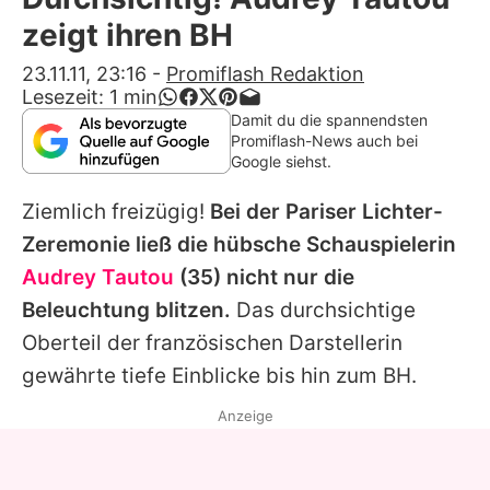
Alle Themen auf Promiflash
zeigt ihren BH
Jobs
23.11.11, 23:16
-
Promiflash Redaktion
Lesezeit:
1
min
App runterladen
Damit du die spannendsten
Promiflash-News auch bei
Team
Google siehst.
Redaktionelle Richtlinien
Ziemlich freizügig!
Bei der Pariser Lichter-
Zeremonie ließ die hübsche Schauspielerin
Impressum
Audrey Tautou
(35) nicht nur die
Datenschutzerklärung
Beleuchtung blitzen.
Das durchsichtige
Oberteil der französischen Darstellerin
Nutzungsbedingungen
gewährte tiefe Einblicke bis hin zum BH.
Utiq verwalten
Anzeige