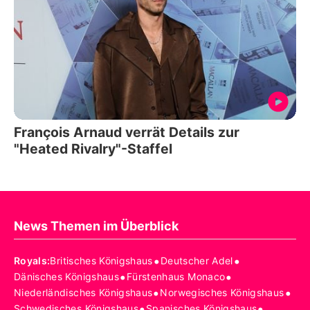
François Arnaud verrät Details zur
"Heated Rivalry"-Staffel
News Themen im Überblick
•
•
Royals
:
Britisches Königshaus
Deutscher Adel
•
•
Dänisches Königshaus
Fürstenhaus Monaco
•
•
Niederländisches Königshaus
Norwegisches Königshaus
•
•
Schwedisches Königshaus
Spanisches Königshaus