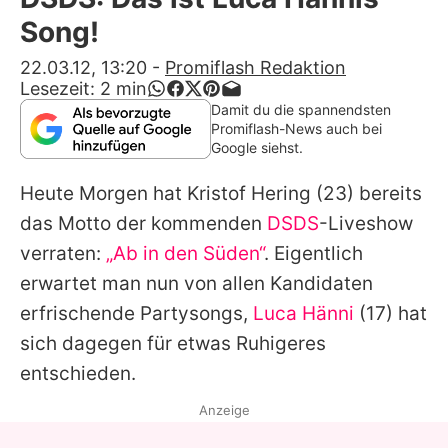
Alle Themen auf Promiflash
Song!
Jobs
22.03.12, 13:20
-
Promiflash Redaktion
Lesezeit:
2
min
App runterladen
Damit du die spannendsten
Promiflash-News auch bei
Team
Google siehst.
Redaktionelle Richtlinien
Heute Morgen hat
Kristof Hering
(23) bereits
das Motto der kommenden
DSDS
-Liveshow
Impressum
verraten:
„Ab in den Süden“
. Eigentlich
Datenschutzerklärung
erwartet man nun von allen Kandidaten
erfrischende Partysongs,
Luca Hänni
(17) hat
Nutzungsbedingungen
sich dagegen für etwas Ruhigeres
Utiq verwalten
entschieden.
Anzeige