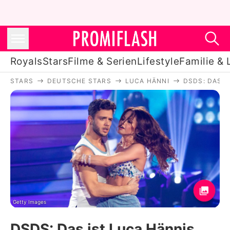
Royals
Stars
Filme & Serien
Lifestyle
Familie & 
STARS
DEUTSCHE STARS
LUCA HÄNNI
DSDS: DAS I
Royals
Stars
Filme & Serien
Lifestyle
Familie & Liebe
Promiflash Exklusiv
Getty Images
DSDS: Das ist Luca Hännis