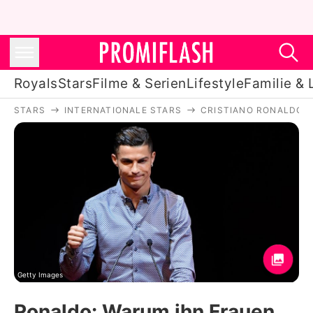
Royals
Stars
Filme & Serien
Lifestyle
Familie & 
STARS
INTERNATIONALE STARS
CRISTIANO RONALDO
Royals
Stars
Filme & Serien
Lifestyle
Familie & Liebe
Promiflash Exklusiv
Getty Images
Ronaldo: Warum ihn Frauen