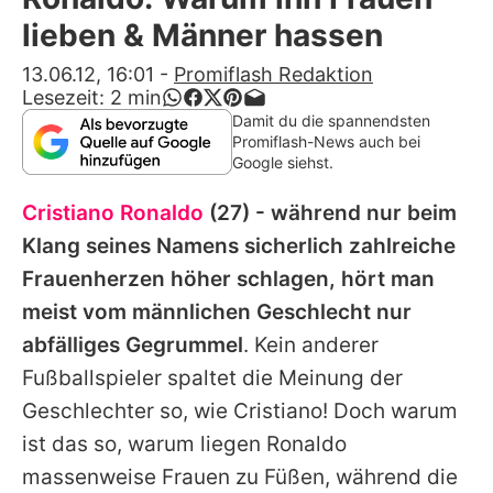
Alle Themen auf Promiflash
lieben & Männer hassen
Jobs
13.06.12, 16:01
-
Promiflash Redaktion
Lesezeit:
2
min
App runterladen
Damit du die spannendsten
Promiflash-News auch bei
Team
Google siehst.
Redaktionelle Richtlinien
Cristiano Ronaldo
(27) - während nur beim
Klang seines Namens sicherlich zahlreiche
Impressum
Frauenherzen höher schlagen, hört man
Datenschutzerklärung
meist vom männlichen Geschlecht nur
abfälliges Gegrummel
. Kein anderer
Nutzungsbedingungen
Fußballspieler spaltet die Meinung der
Utiq verwalten
Geschlechter so, wie Cristiano! Doch warum
ist das so, warum liegen Ronaldo
massenweise Frauen zu Füßen, während die