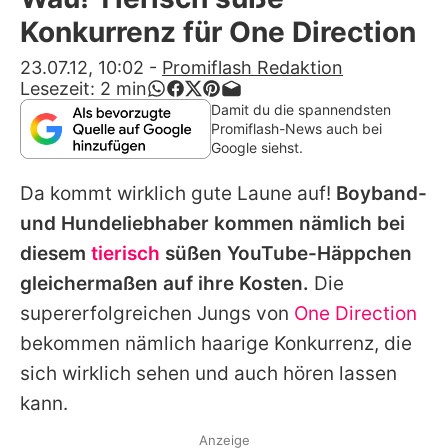
Alle Themen auf Promiflash
Konkurrenz für One Direction
Jobs
23.07.12, 10:02
-
Promiflash Redaktion
Lesezeit:
2
min
App runterladen
Damit du die spannendsten
Promiflash-News auch bei
Team
Google siehst.
Redaktionelle Richtlinien
Da kommt wirklich gute Laune auf!
Boyband-
und Hundeliebhaber kommen nämlich bei
Impressum
diesem
tierisch
süßen YouTube-Häppchen
Datenschutzerklärung
gleichermaßen auf ihre Kosten.
Die
supererfolgreichen Jungs von
One Direction
Nutzungsbedingungen
bekommen nämlich haarige Konkurrenz, die
Utiq verwalten
sich wirklich sehen und auch hören lassen
kann.
Anzeige