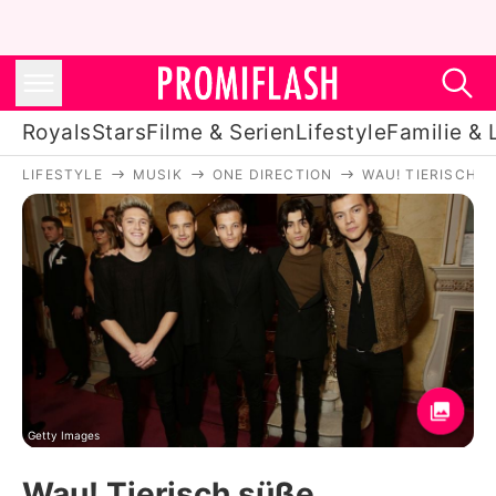
Royals
Stars
Filme & Serien
Lifestyle
Familie & 
LIFESTYLE
MUSIK
ONE DIRECTION
WAU! TIERISCH 
Royals
Stars
Filme & Serien
Lifestyle
Familie & Liebe
Promiflash Exklusiv
Getty Images
Wau! Tierisch süße