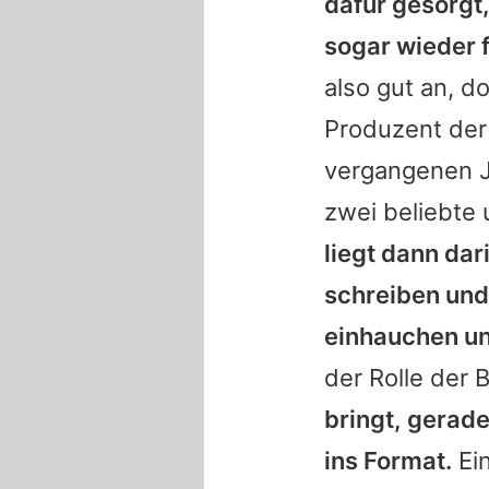
dafür gesorgt
sogar wieder f
also gut an, d
Produzent der
vergangenen J
zwei beliebte
liegt dann dar
schreiben und
einhauchen un
der Rolle der 
bringt, gerade
ins Format.
Ein