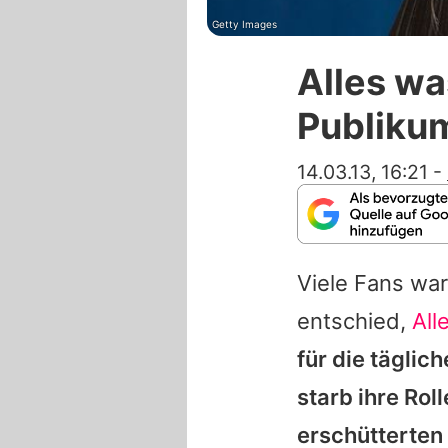
Getty Images
Alles wa
Publiku
14.03.13, 16:21
-
Viele Fans war
entschied,
All
für die täglic
starb ihre Rol
erschütterten