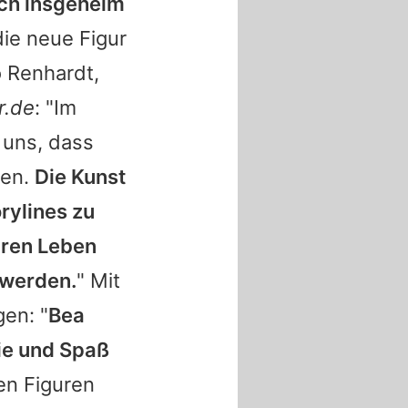
ich insgeheim
ie neue Figur
o Renhardt,
r.de
: "Im
 uns, dass
ben.
Die Kunst
rylines zu
uren Leben
 werden.
" Mit
gen: "
Bea
nie und Spaß
den Figuren