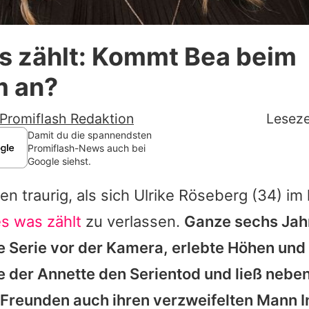
Datenschutzerklärung
s zählt: Kommt Bea beim
Nutzungsbedingungen
m an?
Utiq verwalten
Promiflash Redaktion
Leseze
Damit du die spannendsten
Promiflash-News auch bei
Google siehst.
en traurig, als sich
Ulrike Röseberg
(34) im 
es was zählt
zu verlassen.
Ganze sechs Jah
he Serie vor der Kamera, erlebte Höhen und
le der
Annette den Serientod
und ließ nebe
 Freunden auch ihren verzweifelten Mann I