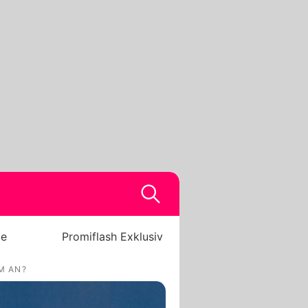
be
Promiflash Exklusiv
M AN?