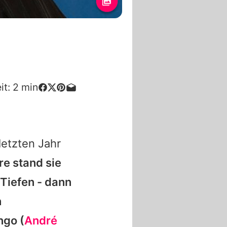
it:
2
min
letzten Jahr
re
stand sie
 Tiefen - dann
n
ngo (
André