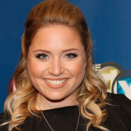
Filme & Serien
Lifestyle
Familie & Liebe
Promiflash Exklusiv
Alle Themen auf Promiflash
Jobs
App runterladen
Team
Redaktionelle Richtlinien
Impressum