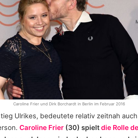
Caroline Frier und Dirk Borchardt in Berlin im Februar 2016
stieg
Ulrikes
, bedeutete relativ zeitnah auch
erson.
Caroline Frier
(30) spielt
die Rolle d