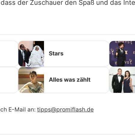
, dass der Zuschauer den Spaß und das Int
Stars
Alles was zählt
ach E-Mail an:
tipps@promiflash.de