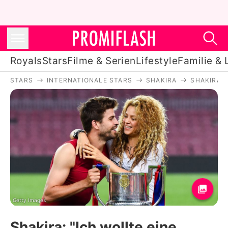
Royals
Stars
Filme & Serien
Lifestyle
Familie & 
STARS
INTERNATIONALE STARS
SHAKIRA
SHAKIRA: 
Royals
Stars
Filme & Serien
Lifestyle
Familie & Liebe
Promiflash Exklusiv
Getty Images
Shakira: "Ich wollte eine