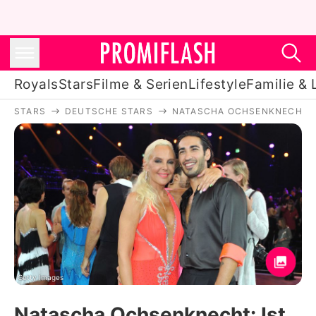
Royals
Stars
Filme & Serien
Lifestyle
Familie & 
STARS
DEUTSCHE STARS
NATASCHA OCHSENKNECHT
Royals
Stars
Filme & Serien
Lifestyle
Familie & Liebe
Promiflash Exklusiv
Getty Images
Natascha Ochsenknecht: Ist