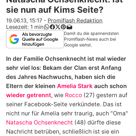
Alle Themen auf Promiflash
sie nun auf Kims Seite?
Jobs
19.06.13, 15:17
-
Promiflash Redaktion
Lesezeit:
1
min
App runterladen
Damit du die spannendsten
Promiflash-News auch bei
Team
Google siehst.
Redaktionelle Richtlinien
In der Familie Ochsenknecht ist mal wieder
sehr viel los: Bekam der Clan erst Anfang
Impressum
des Jahres Nachwuchs, haben sich die
Datenschutzerklärung
Eltern der kleinen
Amelia Stark
auch schon
wieder getrennt
, wie
Rocco
(27) gestern auf
Nutzungsbedingungen
seiner Facebook-Seite verkündete. Das ist
Utiq verwalten
nicht nur für
Amelia
sehr traurig, auch "Oma"
Natascha Ochsenknecht
(48) dürfte diese
Nachricht betrüben, schließlich ist sie ein