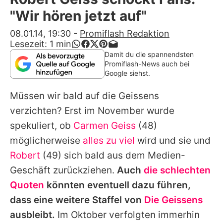
Alle Themen auf Promiflash
"Wir hören jetzt auf"
Jobs
08.01.14, 19:30
-
Promiflash Redaktion
Lesezeit:
1
min
App runterladen
Damit du die spannendsten
Promiflash-News auch bei
Team
Google siehst.
Redaktionelle Richtlinien
Müssen wir bald auf die Geissens
verzichten? Erst im November wurde
Impressum
spekuliert, ob
Carmen Geiss
(48)
Datenschutzerklärung
möglicherweise
alles zu viel
wird und sie und
Robert
(49) sich bald aus dem Medien-
Nutzungsbedingungen
Geschäft zurückziehen.
Auch
die schlechten
Utiq verwalten
Quoten
könnten eventuell dazu führen,
dass eine weitere Staffel von
Die Geissens
ausbleibt.
Im Oktober verfolgten immerhin