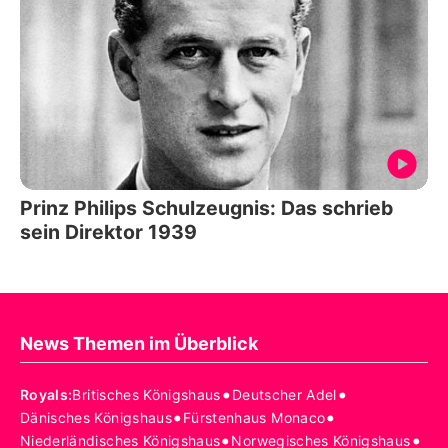
Prinz Philips Schulzeugnis: Das schrieb
sein Direktor 1939
News Themen im Überblick
•
•
Royals
:
Britisches Königshaus
Deutscher Adel
•
•
Dänisches Königshaus
Fürstenhaus Monaco
•
•
Niederländisches Königshaus
Norwegisches Königshaus