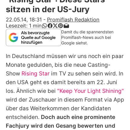
Alle Themen auf Promiflash
sitzen in der US-Jury
Jobs
22.05.14, 18:31
-
Promiflash Redaktion
Lesezeit:
1
min
App runterladen
Damit du die spannendsten
Promiflash-News auch bei
Team
Google siehst.
Redaktionelle Richtlinien
In Deutschland müssen wir uns noch ein paar
Monate gedulden, bis die neue Casting-
Impressum
Show
Rising Star
im TV zu sehen sein wird. In
Datenschutzerklärung
den USA geht es damit bereits am 22. Juni
los. Ähnlich wie bei
"Keep Your Light Shining"
Nutzungsbedingungen
wird der Zuschauer in diesem Format via App
Utiq verwalten
über das Weiterkommen der Kandidaten
entscheiden.
Doch auch eine prominente
Fachjury wird den Gesang bewerten und