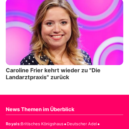
Caroline Frier kehrt wieder zu "Die
Landarztpraxis" zurück
News Themen im Überblick
•
•
Royals
:
Britisches Königshaus
Deutscher Adel