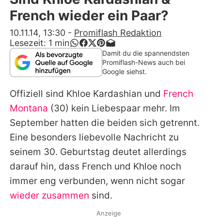
Alle Themen auf Promiflash
French wieder ein Paar?
Jobs
10.11.14, 13:30
-
Promiflash Redaktion
Lesezeit:
1
min
App runterladen
Damit du die spannendsten
Promiflash-News auch bei
Team
Google siehst.
Redaktionelle Richtlinien
Offiziell sind
Khloe Kardashian
und
French
Montana
(30) kein Liebespaar mehr. Im
Impressum
September hatten die beiden sich getrennt.
Datenschutzerklärung
Eine besonders liebevolle Nachricht zu
seinem 30. Geburtstag deutet allerdings
Nutzungsbedingungen
darauf hin, dass
French
und
Khloe
noch
Utiq verwalten
immer eng verbunden, wenn nicht sogar
wieder zusammen
sind.
Anzeige