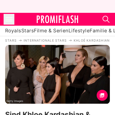
Royals
Stars
Filme & Serien
Lifestyle
Familie & 
STARS
INTERNATIONALE STARS
KHLOÉ KARDASHIAN
Royals
Stars
Filme & Serien
Lifestyle
Familie & Liebe
Promiflash Exklusiv
Getty Images
Sind Khloe Kardashian &