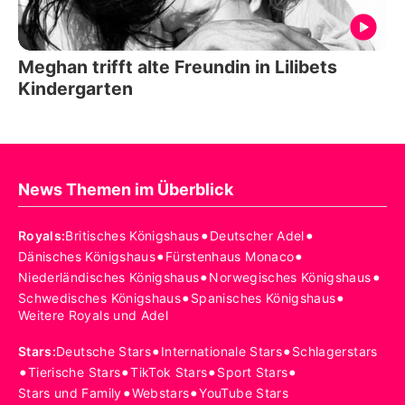
Meghan trifft alte Freundin in Lilibets
Kindergarten
News Themen im Überblick
•
•
Royals
:
Britisches Königshaus
Deutscher Adel
•
•
Dänisches Königshaus
Fürstenhaus Monaco
•
•
Niederländisches Königshaus
Norwegisches Königshaus
•
•
Schwedisches Königshaus
Spanisches Königshaus
Weitere Royals und Adel
•
•
Stars
:
Deutsche Stars
Internationale Stars
Schlagerstars
•
•
•
•
Tierische Stars
TikTok Stars
Sport Stars
•
•
Stars und Family
Webstars
YouTube Stars