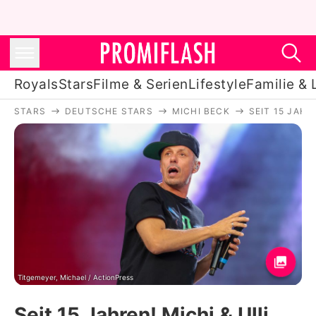
Royals
Stars
Filme & Serien
Lifestyle
Familie & 
STARS
DEUTSCHE STARS
MICHI BECK
SEIT 15 JAHR
Royals
Stars
Filme & Serien
Lifestyle
Familie & Liebe
Promiflash Exklusiv
Titgemeyer, Michael / ActionPress
Seit 15 Jahren! Michi & Ulli