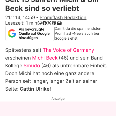
Alle Themen auf Promiflash
Beck sind so verliebt
Jobs
21.11.14, 14:59
-
Promiflash Redaktion
Lesezeit:
1
min
App runterladen
Damit du die spannendsten
Promiflash-News auch bei
Team
Google siehst.
Redaktionelle Richtlinien
Spätestens seit
The Voice of Germany
erscheinen
Michi Beck
(46) und sein Band-
Impressum
Kollege
Smudo
(46) als untrennbare Einheit.
Datenschutzerklärung
Doch
Michi
hat noch eine ganz andere
Person seit langer, langer Zeit an seiner
Nutzungsbedingungen
Seite:
Gattin
Ulrike
!
Utiq verwalten
Anzeige