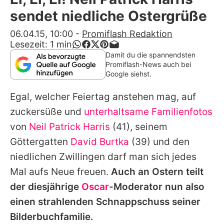
Alle Themen auf Promiflash
sendet niedliche Ostergrüße
Jobs
06.04.15, 10:00
-
Promiflash Redaktion
Lesezeit:
1
min
App runterladen
Damit du die spannendsten
Promiflash-News auch bei
Team
Google siehst.
Redaktionelle Richtlinien
Egal, welcher Feiertag anstehen mag, auf
zuckersüße und
unterhaltsame Familienfotos
Impressum
von
Neil Patrick Harris
(41), seinem
Datenschutzerklärung
Göttergatten
David Burtka
(39) und den
niedlichen Zwillingen darf man sich jedes
Nutzungsbedingungen
Mal aufs Neue freuen.
Auch an Ostern teilt
Utiq verwalten
der diesjährige
Oscar
-Moderator nun also
einen strahlenden Schnappschuss seiner
Bilderbuchfamilie.