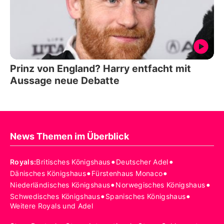
Prinz von England? Harry entfacht mit
Aussage neue Debatte
News Themen im Überblick
•
•
Royals
:
Britisches Königshaus
Deutscher Adel
•
•
Dänisches Königshaus
Fürstenhaus Monaco
•
•
Niederländisches Königshaus
Norwegisches Königshaus
•
•
Schwedisches Königshaus
Spanisches Königshaus
Weitere Royals und Adel