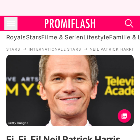
Royals
Stars
Filme & Serien
Lifestyle
Familie & 
STARS
INTERNATIONALE STARS
NEIL PATRICK HARRIS
Royals
Stars
Filme & Serien
Lifestyle
Familie & Liebe
Promiflash Exklusiv
Getty Images
Ei, Ei, Ei! Neil Patrick Harris