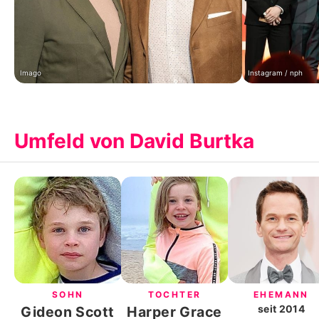
Imago
Instagram / nph
Umfeld von David Burtka
SOHN
TOCHTER
EHEMANN
seit
2014
Gideon Scott
Harper Grace