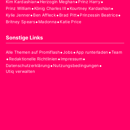
•
•
•
Kim Kardashian
Herzogin Meghan
Prinz Harry
•
•
•
Prinz William
König Charles III
Kourtney Kardashian
•
•
•
•
Kylie Jenner
Ben Affleck
Brad Pitt
Prinzessin Beatrice
•
•
Britney Spears
Madonna
Katie Price
Sonstige Links
•
•
•
Alle Themen auf Promiflash
Jobs
App runterladen
Team
•
•
•
Redaktionelle Richtlinien
Impressum
•
•
Datenschutzerklärung
Nutzungsbedingungen
Utiq verwalten