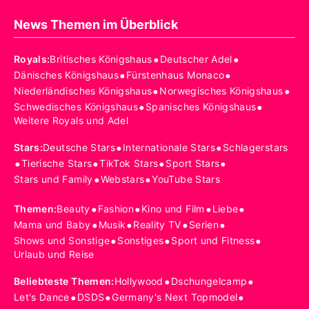
News Themen im Überblick
•
•
Royals
:
Britisches Königshaus
Deutscher Adel
•
•
Dänisches Königshaus
Fürstenhaus Monaco
•
•
Niederländisches Königshaus
Norwegisches Königshaus
•
•
Schwedisches Königshaus
Spanisches Königshaus
Weitere Royals und Adel
•
•
Stars
:
Deutsche Stars
Internationale Stars
Schlagerstars
•
•
•
•
Tierische Stars
TikTok Stars
Sport Stars
•
•
Stars und Family
Webstars
YouTube Stars
•
•
•
•
Themen
:
Beauty
Fashion
Kino und Film
Liebe
•
•
•
•
Mama und Baby
Musik
Reality TV
Serien
•
•
•
Shows und Sonstige
Sonstiges
Sport und Fitness
Urlaub und Reise
•
•
Beliebteste Themen
:
Hollywood
Dschungelcamp
•
•
•
Let's Dance
DSDS
Germany's Next Topmodel