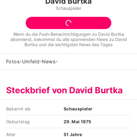
David Burtka
Alle Themen auf Promiflash
Schauspieler
Jobs
App runterladen
Wenn du die Push-Benachrichtigungen zu
David Burtka
abonnierst, bekommst du alle spannenden News zu
David
Team
Burtka
und die wichtigsten News des Tages
Redaktionelle Richtlinien
Fotos
Umfeld
News
Impressum
Datenschutzerklärung
Steckbrief von David Burtka
Nutzungsbedingungen
Utiq verwalten
Bekannt als
Schauspieler
Geburtstag
29. Mai 1975
Alter
51 Jahre