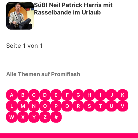
Süß! Neil Patrick Harris mit
Rasselbande im Urlaub
Seite 1 von 1
Alle Themen auf Promiflash
A
B
C
D
E
F
G
H
I
J
K
L
M
N
O
P
Q
R
S
T
U
V
W
X
Y
Z
#