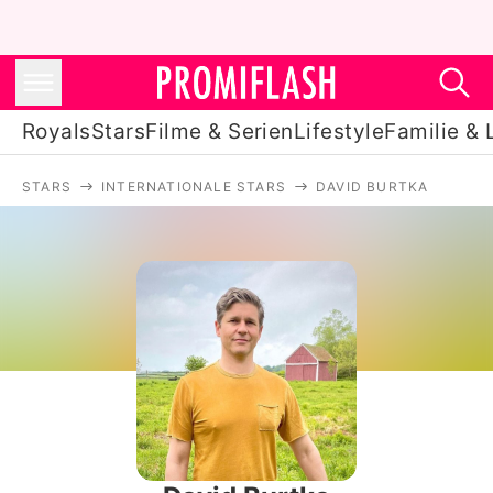
Royals
Stars
Filme & Serien
Lifestyle
Familie & 
STARS
INTERNATIONALE STARS
DAVID BURTKA
Royals
Stars
Filme & Serien
Lifestyle
Familie & Liebe
Promiflash Exklusiv