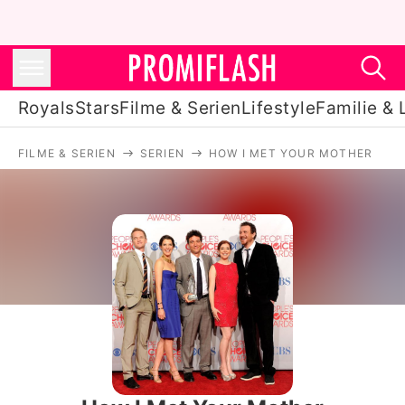
Royals
Stars
Filme & Serien
Lifestyle
Familie & 
FILME & SERIEN
SERIEN
HOW I MET YOUR MOTHER
Royals
Stars
Filme & Serien
Lifestyle
Familie & Liebe
Promiflash Exklusiv