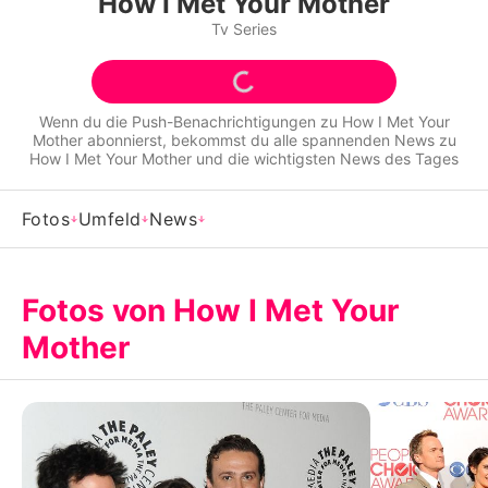
How I Met Your Mother
Alle Themen auf Promiflash
Tv Series
Jobs
App runterladen
Wenn du die Push-Benachrichtigungen zu
How I Met Your
Mother
abonnierst, bekommst du alle spannenden News zu
Team
How I Met Your Mother
und die wichtigsten News des Tages
Redaktionelle Richtlinien
Fotos
Umfeld
News
Impressum
Datenschutzerklärung
Fotos von How I Met Your
Mother
Nutzungsbedingungen
Utiq verwalten