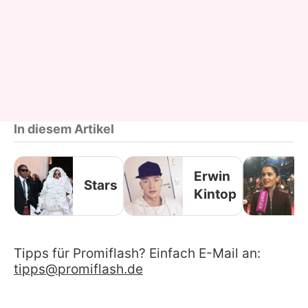
In diesem Artikel
Erwin
Stars
Kintop
Tipps für Promiflash? Einfach E-Mail an:
tipps@promiflash.de