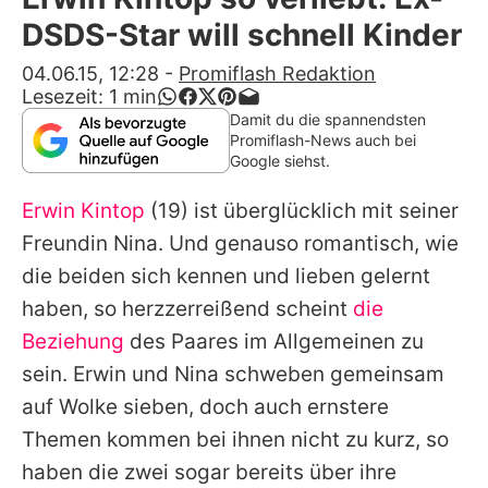
Alle Themen auf Promiflash
DSDS-Star will schnell Kinder
Jobs
04.06.15, 12:28
-
Promiflash Redaktion
Lesezeit:
1
min
App runterladen
Damit du die spannendsten
Promiflash-News auch bei
Team
Google siehst.
Redaktionelle Richtlinien
Erwin Kintop
(19) ist überglücklich mit seiner
Freundin Nina. Und genauso romantisch, wie
Impressum
die beiden sich kennen und lieben gelernt
Datenschutzerklärung
haben, so herzzerreißend scheint
die
Beziehung
des Paares im Allgemeinen zu
Nutzungsbedingungen
sein.
Erwin
und Nina schweben gemeinsam
Utiq verwalten
auf Wolke sieben, doch auch ernstere
Themen kommen bei ihnen nicht zu kurz, so
haben die zwei sogar bereits über ihre