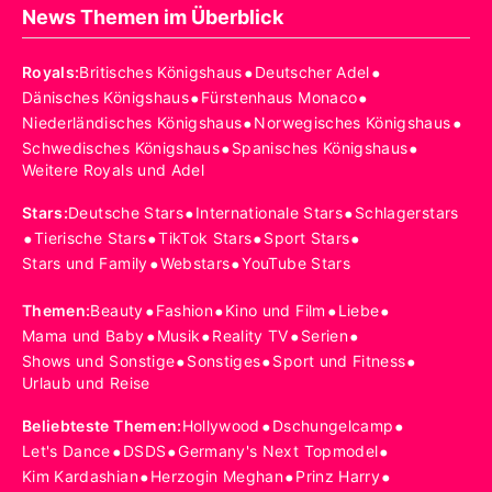
News Themen im Überblick
•
•
Royals
:
Britisches Königshaus
Deutscher Adel
•
•
Dänisches Königshaus
Fürstenhaus Monaco
•
•
Niederländisches Königshaus
Norwegisches Königshaus
•
•
Schwedisches Königshaus
Spanisches Königshaus
Weitere Royals und Adel
•
•
Stars
:
Deutsche Stars
Internationale Stars
Schlagerstars
•
•
•
•
Tierische Stars
TikTok Stars
Sport Stars
•
•
Stars und Family
Webstars
YouTube Stars
•
•
•
•
Themen
:
Beauty
Fashion
Kino und Film
Liebe
•
•
•
•
Mama und Baby
Musik
Reality TV
Serien
•
•
•
Shows und Sonstige
Sonstiges
Sport und Fitness
Urlaub und Reise
•
•
Beliebteste Themen
:
Hollywood
Dschungelcamp
•
•
•
Let's Dance
DSDS
Germany's Next Topmodel
•
•
•
Kim Kardashian
Herzogin Meghan
Prinz Harry