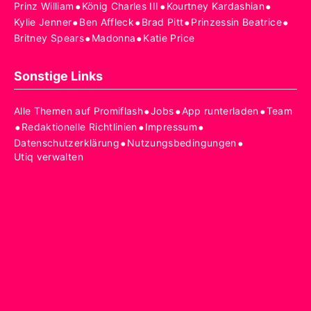
•
•
•
Prinz William
König Charles III
Kourtney Kardashian
•
•
•
•
Kylie Jenner
Ben Affleck
Brad Pitt
Prinzessin Beatrice
•
•
Britney Spears
Madonna
Katie Price
Sonstige Links
•
•
•
Alle Themen auf Promiflash
Jobs
App runterladen
Team
•
•
•
Redaktionelle Richtlinien
Impressum
•
•
Datenschutzerklärung
Nutzungsbedingungen
Utiq verwalten