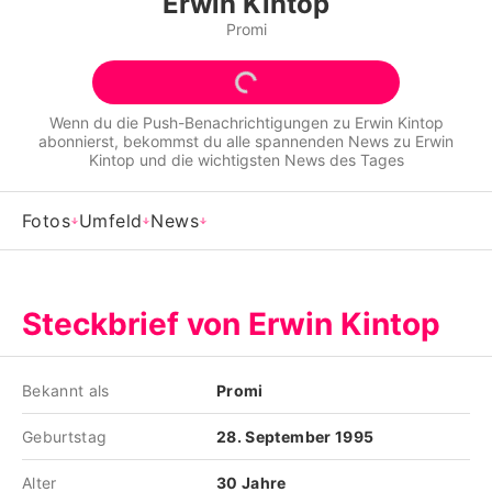
Erwin Kintop
Alle Themen auf Promiflash
Promi
Jobs
App runterladen
Wenn du die Push-Benachrichtigungen zu
Erwin Kintop
abonnierst, bekommst du alle spannenden News zu
Erwin
Team
Kintop
und die wichtigsten News des Tages
Redaktionelle Richtlinien
Fotos
Umfeld
News
Impressum
Datenschutzerklärung
Steckbrief von Erwin Kintop
Nutzungsbedingungen
Utiq verwalten
Bekannt als
Promi
Geburtstag
28. September 1995
Alter
30 Jahre