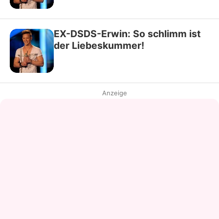
EX-DSDS-Erwin: So schlimm ist
der Liebeskummer!
Anzeige