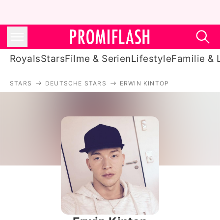
Royals
Stars
Filme & Serien
Lifestyle
Familie & 
STARS
DEUTSCHE STARS
ERWIN KINTOP
Royals
Stars
Filme & Serien
Lifestyle
Familie & Liebe
Promiflash Exklusiv