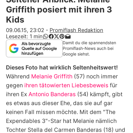
Alle Themen auf Promiflash
Griffith posiert mit ihren 3
Jobs
Kids
App runterladen
09.06.15, 23:02
-
Promiflash Redaktion
Lesezeit:
1
min
Team
Damit du die spannendsten
Promiflash-News auch bei
Redaktionelle Richtlinien
Google siehst.
Dieses Foto hat wirklich Seltenheitswert!
Impressum
Während
Melanie Griffith
(57) noch immer
Datenschutzerklärung
gegen
ihren tätowierten Liebesbeweis
für
Nutzungsbedingungen
ihren Ex
Antonio Banderas
(54) kämpft, gibt
es etwas aus dieser Ehe, das sie auf gar
Utiq verwalten
keinen Fall missen möchte. Mit dem "The
Expendables 3"-Star hat
Melanie
nämlich
Tochter
Stella del Carmen Banderas
(18) und