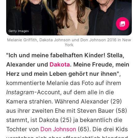
Getty Images
Melanie Griffith, Dakota Johnson und Don Johnson 2016 in New
York
"Ich und meine fabelhaften Kinder!
Stella
,
Alexander
und
Dakota
. Meine Freude, mein
Herz und mein Leben gehört nur ihnen"
,
kommentierte
Melanie
das Foto auf ihrem
Instagram
-Account, auf dem alle in die
Kamera strahlen. Während
Alexander
(29)
aus ihrer zweiten Ehe mit
Steven Bauer
(58)
stammt, ist
Dakota
(25) ja bekanntlich die
Tochter von
Don Johnson
(65). Die drei Kids