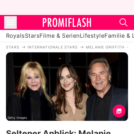
Royals
Stars
Filme & Serien
Lifestyle
Familie & 
STARS
INTERNATIONALE STARS
MELANIE GRIFFITH
Royals
Stars
Filme & Serien
Lifestyle
Familie & Liebe
Promiflash Exklusiv
Getty Images
Seltener Anblick: Melanie