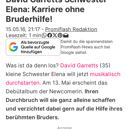
Alle Themen auf Promiflash
Elena: Karriere ohne
Jobs
Bruderhilfe!
App runterladen
15.05.16, 21:17
-
Promiflash Redaktion
Lesezeit:
1
min
Team
Damit du die spannendsten
Promiflash-News auch bei
Redaktionelle Richtlinien
Google siehst.
Was ist da denn los?
David Garretts
(35)
Impressum
kleine Schwester
Elena
will jetzt
musikalisch
Datenschutzerklärung
durchstarten.
Am 13. Mai erscheint das
Nutzungsbedingungen
Debütalbum der Newcomerin.
Ihren
Durchbruch will sie ganz alleine schaffen
Utiq verwalten
und verzichtet dabei gern auf die Hilfe ihres
berühmten Bruders.
Anzeige