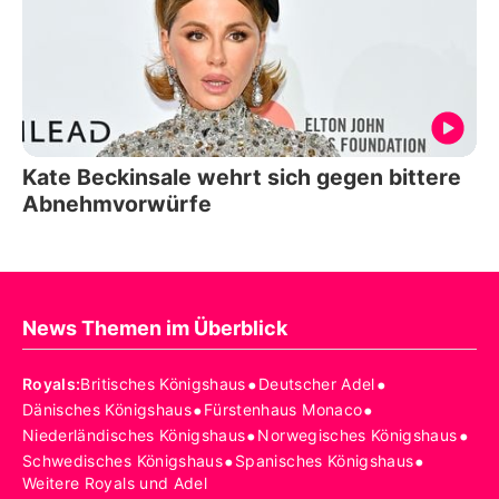
Kate Beckinsale wehrt sich gegen bittere
Abnehmvorwürfe
News Themen im Überblick
•
•
Royals
:
Britisches Königshaus
Deutscher Adel
•
•
Dänisches Königshaus
Fürstenhaus Monaco
•
•
Niederländisches Königshaus
Norwegisches Königshaus
•
•
Schwedisches Königshaus
Spanisches Königshaus
Weitere Royals und Adel