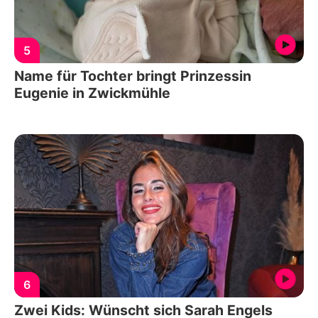
5
Name für Tochter bringt Prinzessin
Eugenie in Zwickmühle
6
Zwei Kids: Wünscht sich Sarah Engels