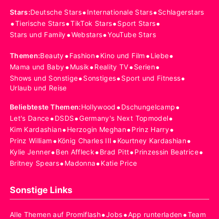
•
•
Stars
:
Deutsche Stars
Internationale Stars
Schlagerstars
•
•
•
•
Tierische Stars
TikTok Stars
Sport Stars
•
•
Stars und Family
Webstars
YouTube Stars
•
•
•
•
Themen
:
Beauty
Fashion
Kino und Film
Liebe
•
•
•
•
Mama und Baby
Musik
Reality TV
Serien
•
•
•
Shows und Sonstige
Sonstiges
Sport und Fitness
Urlaub und Reise
•
•
Beliebteste Themen
:
Hollywood
Dschungelcamp
•
•
•
Let's Dance
DSDS
Germany's Next Topmodel
•
•
•
Kim Kardashian
Herzogin Meghan
Prinz Harry
•
•
•
Prinz William
König Charles III
Kourtney Kardashian
•
•
•
•
Kylie Jenner
Ben Affleck
Brad Pitt
Prinzessin Beatrice
•
•
Britney Spears
Madonna
Katie Price
Sonstige Links
•
•
•
Alle Themen auf Promiflash
Jobs
App runterladen
Team