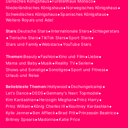
•
•
Dänisches Königshaus
Fürstenhaus Monaco
•
•
Niederländisches Königshaus
Norwegisches Königshaus
•
•
Schwedisches Königshaus
Spanisches Königshaus
Weitere Royals und Adel
•
•
Stars
:
Deutsche Stars
Internationale Stars
Schlagerstars
•
•
•
•
Tierische Stars
TikTok Stars
Sport Stars
•
•
Stars und Family
Webstars
YouTube Stars
•
•
•
•
Themen
:
Beauty
Fashion
Kino und Film
Liebe
•
•
•
•
Mama und Baby
Musik
Reality TV
Serien
•
•
•
Shows und Sonstige
Sonstiges
Sport und Fitness
Urlaub und Reise
•
•
Beliebteste Themen
:
Hollywood
Dschungelcamp
•
•
•
Let's Dance
DSDS
Germany's Next Topmodel
•
•
•
Kim Kardashian
Herzogin Meghan
Prinz Harry
•
•
•
Prinz William
König Charles III
Kourtney Kardashian
•
•
•
•
Kylie Jenner
Ben Affleck
Brad Pitt
Prinzessin Beatrice
•
•
Britney Spears
Madonna
Katie Price