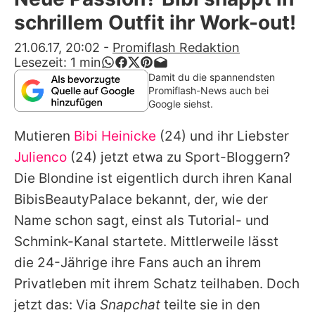
Alle Themen auf Promiflash
schrillem Outfit ihr Work-out!
Jobs
21.06.17, 20:02
-
Promiflash Redaktion
Lesezeit:
1
min
App runterladen
Damit du die spannendsten
Promiflash-News auch bei
Team
Google siehst.
Redaktionelle Richtlinien
Mutieren
Bibi Heinicke
(24) und ihr Liebster
Julienco
(24) jetzt etwa zu Sport-Bloggern?
Impressum
Die Blondine ist eigentlich durch ihren Kanal
Datenschutzerklärung
BibisBeautyPalace
bekannt, der, wie der
Name schon sagt, einst als Tutorial- und
Nutzungsbedingungen
Schmink-Kanal startete. Mittlerweile lässt
Utiq verwalten
die 24-Jährige ihre Fans auch an ihrem
Privatleben mit ihrem Schatz teilhaben. Doch
jetzt das: Via
Snapchat
teilte sie in den