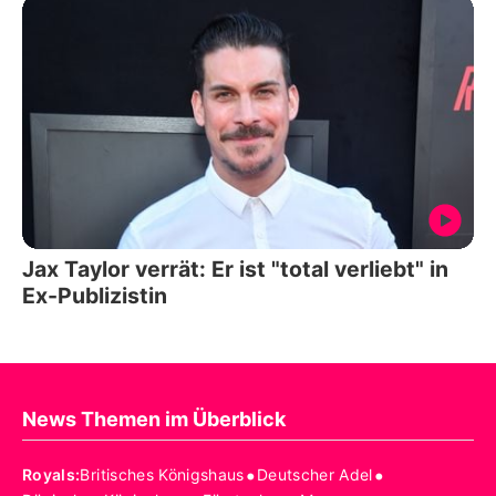
Jax Taylor verrät: Er ist "total verliebt" in
Ex-Publizistin
News Themen im Überblick
•
•
Royals
:
Britisches Königshaus
Deutscher Adel