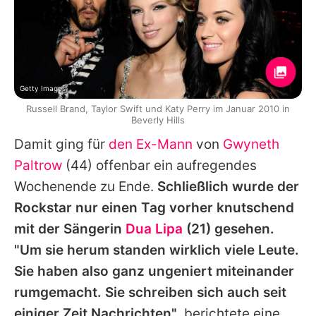
Getty Images
Russell Brand, Taylor Swift und Katy Perry im Januar 2010 in
Beverly Hills
Damit ging für
den Ex-Mann
von
Gwyneth
Paltrow
(44) offenbar ein aufregendes
Wochenende zu Ende.
Schließlich wurde der
Rockstar nur einen Tag vorher knutschend
mit der Sängerin
Dua Lipa
(21) gesehen.
"Um sie herum standen wirklich viele Leute.
Sie haben also ganz ungeniert miteinander
rumgemacht. Sie schreiben sich auch seit
einiger Zeit Nachrichten"
, berichtete eine