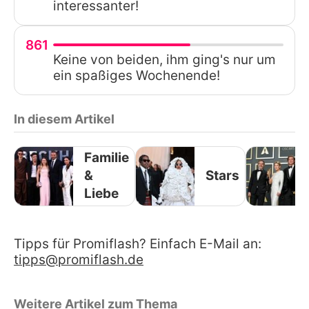
interessanter!
861
Keine von beiden, ihm ging's nur um
ein spaßiges Wochenende!
In diesem Artikel
Familie
&
Stars
Liebe
Tipps für Promiflash? Einfach E-Mail an:
tipps@promiflash.de
Weitere Artikel zum Thema