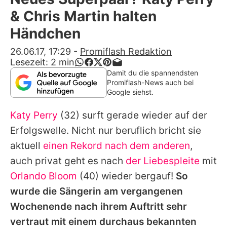
Alle Themen auf Promiflash
& Chris Martin halten
Jobs
Händchen
App runterladen
26.06.17, 17:29
-
Promiflash Redaktion
Lesezeit:
2
min
Team
Damit du die spannendsten
Promiflash-News auch bei
Redaktionelle Richtlinien
Google siehst.
Katy Perry
(32) surft gerade wieder auf der
Impressum
Erfolgswelle. Nicht nur beruflich bricht sie
Datenschutzerklärung
aktuell
einen Rekord nach dem anderen
,
Nutzungsbedingungen
auch privat geht es nach
der Liebespleite
mit
Orlando Bloom
(40) wieder bergauf!
So
Utiq verwalten
wurde die Sängerin am vergangenen
Wochenende nach ihrem Auftritt sehr
vertraut mit einem durchaus bekannten