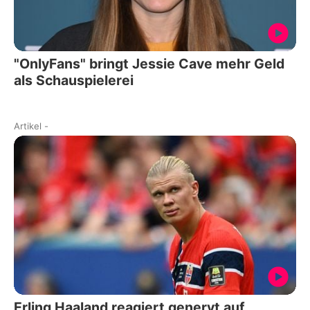
"OnlyFans" bringt Jessie Cave mehr Geld
als Schauspielerei
Artikel
-
Erling Haaland reagiert genervt auf