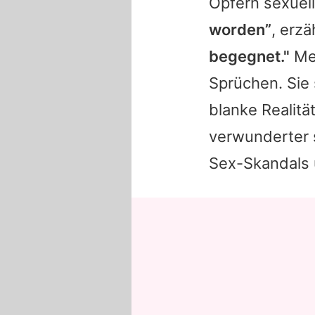
Opfern sexuel
worden”
, erzä
begegnet."
Mei
Sprüchen. Sie 
blanke Realit
verwunderter s
Sex-Skandals