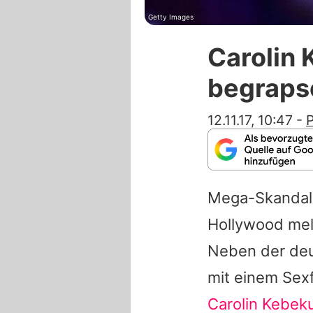
Getty Images
Carolin 
begraps
12.11.17, 10:47
-
P
Mega-Skandal 
Hollywood mel
Neben der deu
mit
einem Sex
Carolin Kebek