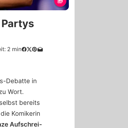
 Partys
it:
2
min
s-Debatte
in
zu Wort.
 selbst bereits
 die Komikerin
nze Aufschrei-