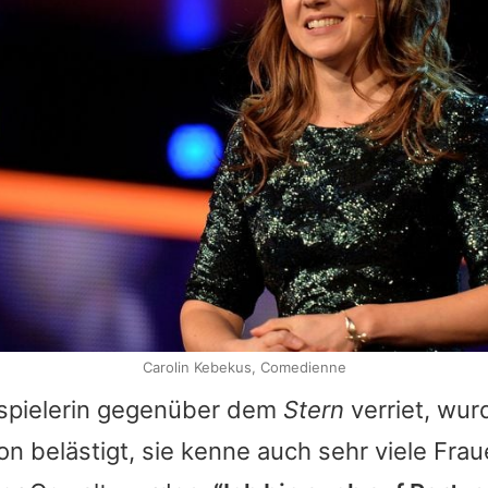
Carolin Kebekus, Comedienne
spielerin gegenüber dem
Stern
verriet, wur
on belästigt, sie kenne auch sehr viele Frau