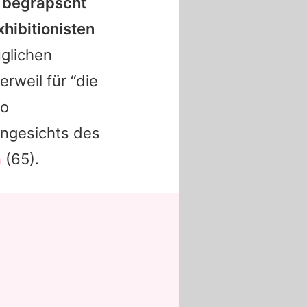
s begrapscht
xhibitionisten
glichen
rweil für “die
so
angesichts des
n
(65).