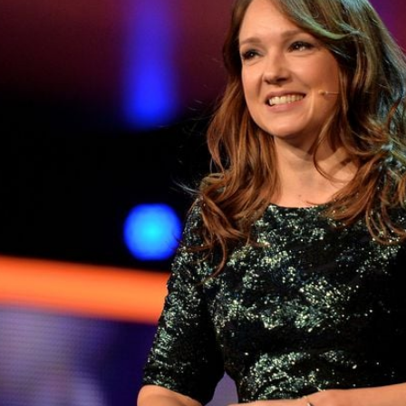
Filme & Serien
Lifestyle
Familie & Liebe
Promiflash Exklusiv
Alle Themen auf Promiflash
Jobs
App runterladen
Team
Redaktionelle Richtlinien
Impressum