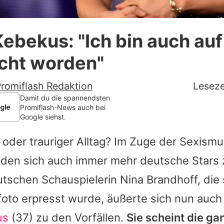
Datenschutzerklärung
Kebekus: "Ich bin auch auf
Nutzungsbedingungen
cht worden"
Utiq verwalten
romiflash Redaktion
Leseze
Damit du die spannendsten
Promiflash-News auch bei
Google siehst.
oder trauriger Alltag? Im Zuge der
Sexismu
den sich auch immer mehr deutsche Stars 
tschen Schauspielerin
Nina Brandhoff
, die
foto
erpresst wurde, äußerte sich nun auch
us
(37) zu den Vorfällen.
Sie scheint die ga