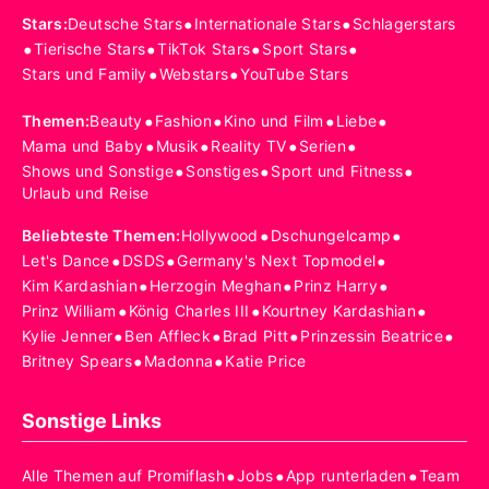
•
•
Stars
:
Deutsche Stars
Internationale Stars
Schlagerstars
•
•
•
•
Tierische Stars
TikTok Stars
Sport Stars
•
•
Stars und Family
Webstars
YouTube Stars
•
•
•
•
Themen
:
Beauty
Fashion
Kino und Film
Liebe
•
•
•
•
Mama und Baby
Musik
Reality TV
Serien
•
•
•
Shows und Sonstige
Sonstiges
Sport und Fitness
Urlaub und Reise
•
•
Beliebteste Themen
:
Hollywood
Dschungelcamp
•
•
•
Let's Dance
DSDS
Germany's Next Topmodel
•
•
•
Kim Kardashian
Herzogin Meghan
Prinz Harry
•
•
•
Prinz William
König Charles III
Kourtney Kardashian
•
•
•
•
Kylie Jenner
Ben Affleck
Brad Pitt
Prinzessin Beatrice
•
•
Britney Spears
Madonna
Katie Price
Sonstige Links
•
•
•
Alle Themen auf Promiflash
Jobs
App runterladen
Team