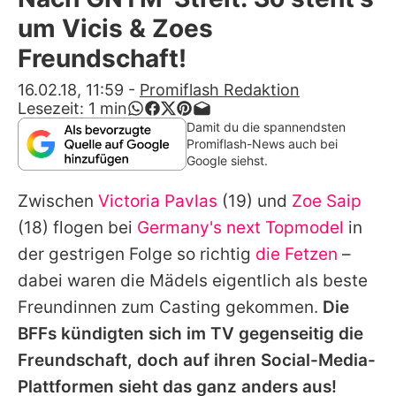
Alle Themen auf Promiflash
um Vicis & Zoes
Jobs
Freundschaft!
App runterladen
16.02.18, 11:59
-
Promiflash Redaktion
Lesezeit:
1
min
Team
Damit du die spannendsten
Promiflash-News auch bei
Redaktionelle Richtlinien
Google siehst.
Zwischen
Victoria Pavlas
(19) und
Zoe Saip
Impressum
(18) flogen bei
Germany's next Topmodel
in
Datenschutzerklärung
der gestrigen Folge so richtig
die Fetzen
–
Nutzungsbedingungen
dabei waren die Mädels eigentlich als beste
Freundinnen zum Casting gekommen.
Die
Utiq verwalten
BFFs kündigten sich im TV gegenseitig die
Freundschaft, doch auf ihren Social-Media-
Plattformen sieht das ganz anders aus!