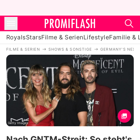
Royals
Stars
Filme & Serien
Lifestyle
Familie & 
FILME & SERIEN
SHOWS & SONSTIGE
GERMANY'S NEXT
Royals
Stars
Filme & Serien
Lifestyle
Familie & Liebe
Promiflash Exklusiv
Getty Images
Nach GNTM-Streit: So steht's