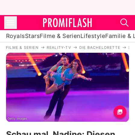
Royals
Stars
Filme & Serien
Lifestyle
Familie & 
FILME & SERIEN
REALITY-TV
DIE BACHELORETTE
SC
Royals
Stars
Filme & Serien
Lifestyle
Familie & Liebe
Promiflash Exklusiv
Getty Images
Schau mal, Nadine: Diesen