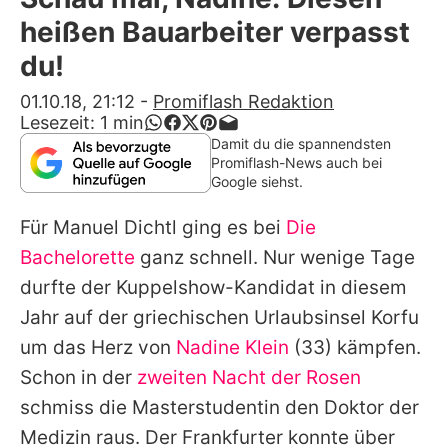
Alle Themen auf Promiflash
heißen Bauarbeiter verpasst
Jobs
du!
App runterladen
01.10.18, 21:12
-
Promiflash Redaktion
Lesezeit:
1
min
Team
Damit du die spannendsten
Promiflash-News auch bei
Redaktionelle Richtlinien
Google siehst.
Für
Manuel Dichtl
ging es bei
Die
Impressum
Bachelorette
ganz schnell. Nur wenige Tage
Datenschutzerklärung
durfte der Kuppelshow-Kandidat in diesem
Nutzungsbedingungen
Jahr auf der griechischen Urlaubsinsel Korfu
um das Herz von
Nadine Klein
(33) kämpfen.
Utiq verwalten
Schon in der
zweiten Nacht der Rosen
schmiss die Masterstudentin den Doktor der
Medizin raus. Der Frankfurter konnte über