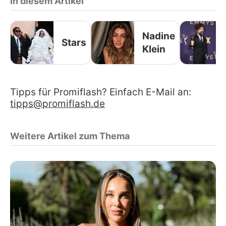
In diesem Artikel
Nadine
Stars
Klein
Tipps für Promiflash? Einfach E-Mail an:
tipps@promiflash.de
Weitere Artikel zum Thema