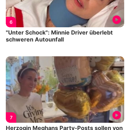
6
"Unter Schock": Minnie Driver überlebt
schweren Autounfall
7
Herzogin Meghans Party-Posts sollen von