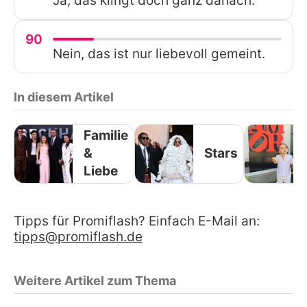
Ja, das klingt doch ganz danach.
90
Nein, das ist nur liebevoll gemeint.
In diesem Artikel
Familie
&
Stars
Liebe
Tipps für Promiflash? Einfach E-Mail an:
tipps@promiflash.de
Weitere Artikel zum Thema