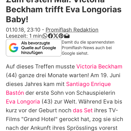
Alle Themen auf Promiflash
Beckham trifft Eva Longorias
Jobs
Baby!
App runterladen
01.10.18, 23:10
-
Promiflash Redaktion
Lesezeit:
1
min
Team
Damit du die spannendsten
Promiflash-News auch bei
Redaktionelle Richtlinien
Google siehst.
Auf dieses Treffen musste
Victoria Beckham
Impressum
(44) ganze drei Monate warten! Am 19. Juni
Datenschutzerklärung
dieses Jahres kam mit
Santiago Enrique
Nutzungsbedingungen
Bastón
der erste Sohn von Schauspielerin
Eva Longoria
(43) zur Welt. Während
Eva
bis
Utiq verwalten
kurz vor der Geburt noch
das Set
ihres TV-
Films "Grand Hotel" gerockt hat, zog sie sich
nach der Ankunft ihres Sprösslings vorerst