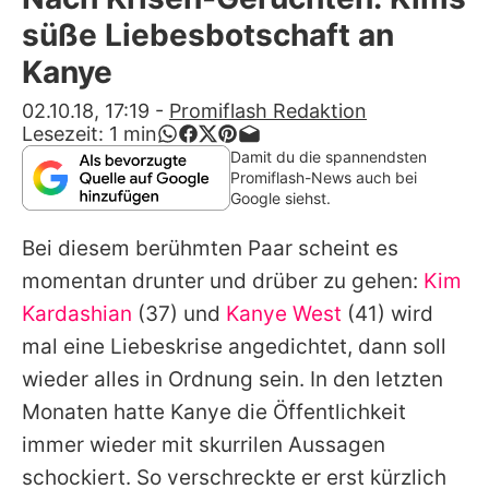
Alle Themen auf Promiflash
süße Liebesbotschaft an
Jobs
Kanye
App runterladen
02.10.18, 17:19
-
Promiflash Redaktion
Lesezeit:
1
min
Team
Damit du die spannendsten
Promiflash-News auch bei
Redaktionelle Richtlinien
Google siehst.
Bei diesem berühmten Paar scheint es
Impressum
momentan drunter und drüber zu gehen:
Kim
Datenschutzerklärung
Kardashian
(37) und
Kanye West
(41) wird
Nutzungsbedingungen
mal eine Liebeskrise angedichtet, dann soll
wieder alles in Ordnung sein. In den letzten
Utiq verwalten
Monaten hatte
Kanye
die Öffentlichkeit
immer wieder mit skurrilen Aussagen
schockiert. So verschreckte er erst kürzlich