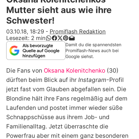
Alle Themen auf Promiflash
Mutter sieht aus wie ihre
Jobs
Schwester!
App runterladen
03.10.18, 18:29
-
Promiflash Redaktion
Lesezeit:
2
min
Team
Damit du die spannendsten
Promiflash-News auch bei
Redaktionelle Richtlinien
Google siehst.
Die Fans von
Oksana Kolenitchenko
(30)
Impressum
dürften beim Blick auf ihr
Instagram
-Profil
Datenschutzerklärung
jetzt fast vom Glauben abgefallen sein. Die
Nutzungsbedingungen
Blondine hält ihre Fans regelmäßig auf dem
Laufenden und postet immer wieder süße
Utiq verwalten
Schnappschüsse aus ihrem Job- und
Familienalltag. Jetzt überraschte die
Powerfrau aber mit einem ganz besonderen