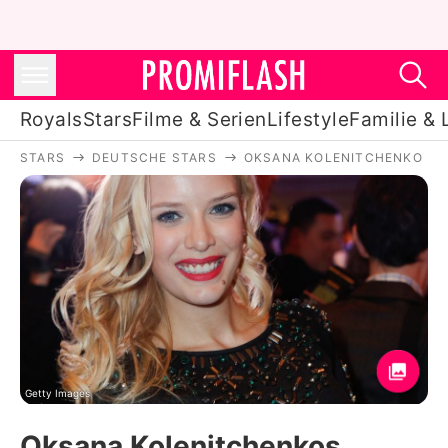
Royals
Stars
Filme & Serien
Lifestyle
Familie & 
STARS
DEUTSCHE STARS
OKSANA KOLENITCHENKO
Royals
Stars
Filme & Serien
Lifestyle
Familie & Liebe
Promiflash Exklusiv
Getty Images
Oksana Kolenitchenkos