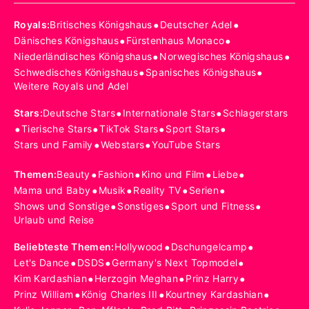
•
•
Royals
:
Britisches Königshaus
Deutscher Adel
•
•
Dänisches Königshaus
Fürstenhaus Monaco
•
•
Niederländisches Königshaus
Norwegisches Königshaus
•
•
Schwedisches Königshaus
Spanisches Königshaus
Weitere Royals und Adel
•
•
Stars
:
Deutsche Stars
Internationale Stars
Schlagerstars
•
•
•
•
Tierische Stars
TikTok Stars
Sport Stars
•
•
Stars und Family
Webstars
YouTube Stars
•
•
•
•
Themen
:
Beauty
Fashion
Kino und Film
Liebe
•
•
•
•
Mama und Baby
Musik
Reality TV
Serien
•
•
•
Shows und Sonstige
Sonstiges
Sport und Fitness
Urlaub und Reise
•
•
Beliebteste Themen
:
Hollywood
Dschungelcamp
•
•
•
Let's Dance
DSDS
Germany's Next Topmodel
•
•
•
Kim Kardashian
Herzogin Meghan
Prinz Harry
•
•
•
Prinz William
König Charles III
Kourtney Kardashian