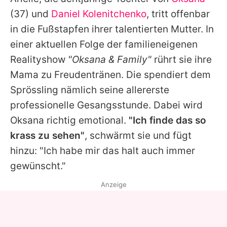
Alle Themen auf Promiflash
(37) und
Daniel Kolenitchenko
, tritt offenbar
Jobs
in die Fußstapfen ihrer talentierten Mutter. In
einer aktuellen Folge der familieneigenen
App runterladen
Realityshow
"Oksana & Family"
rührt sie ihre
Team
Mama zu Freudentränen. Die spendiert dem
Sprössling nämlich seine allererste
Redaktionelle Richtlinien
professionelle Gesangsstunde. Dabei wird
Impressum
Oksana richtig emotional.
"Ich finde das so
krass zu sehen"
, schwärmt sie und fügt
Datenschutzerklärung
hinzu: "Ich habe mir das halt auch immer
Nutzungsbedingungen
gewünscht."
Utiq verwalten
Anzeige