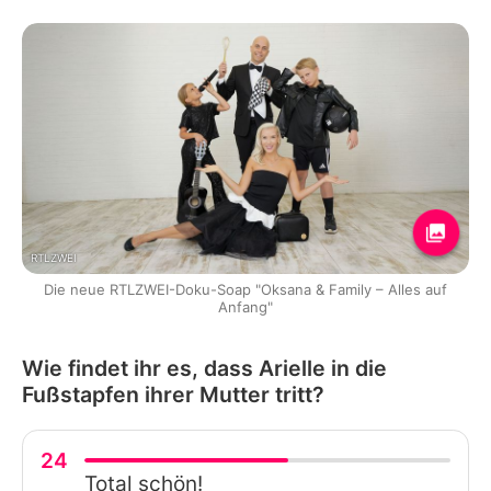
RTLZWEI
Die neue RTLZWEI-Doku-Soap "Oksana & Family – Alles auf
Anfang"
Wie findet ihr es, dass Arielle in die
Fußstapfen ihrer Mutter tritt?
24
Total schön!