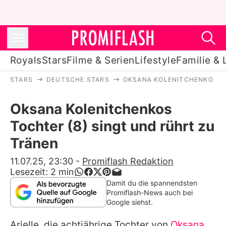
Royals
Stars
Filme & Serien
Lifestyle
Familie & 
STARS
DEUTSCHE STARS
OKSANA KOLENITCHENKO
Royals
Oksana Kolenitchenkos
Stars
Tochter (8) singt und rührt zu
Filme & Serien
Tränen
Lifestyle
11.07.25, 23:30
-
Promiflash Redaktion
Lesezeit:
2
min
Familie & Liebe
Damit du die spannendsten
Promiflash-News auch bei
Promiflash Exklusiv
Google siehst.
Arielle, die achtjährige Tochter von
Oksana