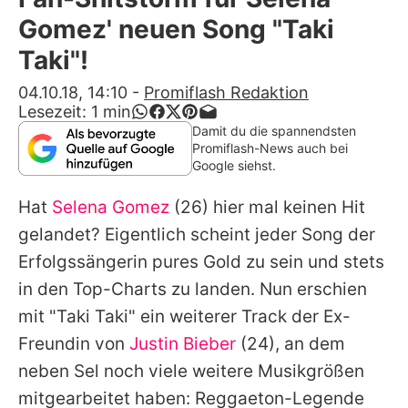
Alle Themen auf Promiflash
Gomez' neuen Song "Taki
Jobs
Taki"!
App runterladen
04.10.18, 14:10
-
Promiflash Redaktion
Lesezeit:
1
min
Team
Damit du die spannendsten
Promiflash-News auch bei
Redaktionelle Richtlinien
Google siehst.
Hat
Selena Gomez
(26) hier mal keinen Hit
Impressum
gelandet? Eigentlich scheint jeder Song der
Datenschutzerklärung
Erfolgssängerin pures Gold zu sein und stets
Nutzungsbedingungen
in den Top-Charts zu landen. Nun erschien
mit "Taki Taki" ein weiterer Track
der Ex-
Utiq verwalten
Freundin
von
Justin Bieber
(24), an dem
neben Sel noch viele weitere Musikgrößen
mitgearbeitet haben: Reggaeton-Legende