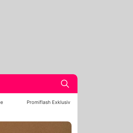
be
Promiflash Exklusiv