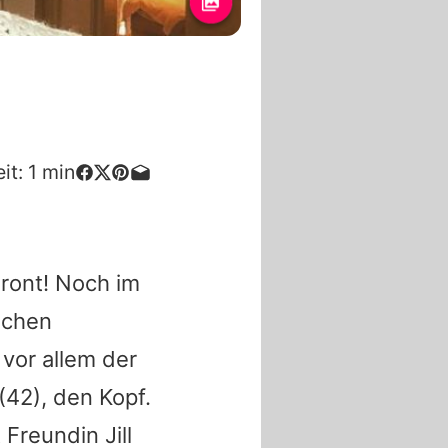
it:
1
min
ront! Noch im
schen
vor allem der
(42), den Kopf.
Freundin Jill