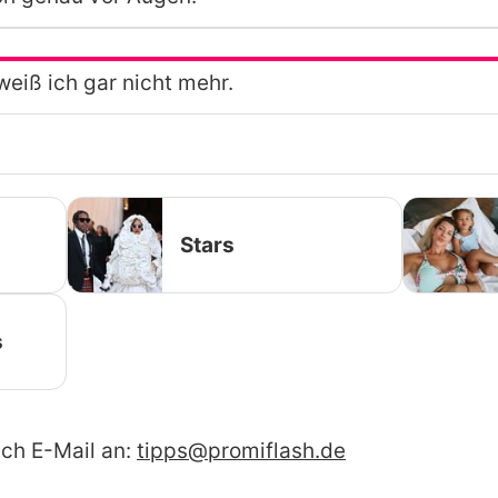
weiß ich gar nicht mehr.
Stars
s
ach E-Mail an:
tipps@promiflash.de