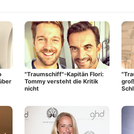
o
"Traumschiff"-Kapitän Flori:
"Tra
über
Tommy versteht die Kritik
gro
nicht
Schl