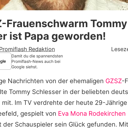
Datenschutzerklärung
Z-Frauenschwarm Tommy
Nutzungsbedingungen
r ist Papa geworden!
Utiq verwalten
Promiflash Redaktion
Leseze
Damit du die spannendsten
Promiflash-News auch bei
Google siehst.
ige Nachrichten von der ehemaligen
GZSZ
-F
lte
Tommy Schlesser
in der beliebten deut
mit. Im TV verdrehte der heute 29-Jährige 
efeld, gespielt von
Eva Mona Rodekirchen
t der Schauspieler sein Glück gefunden. Mit 