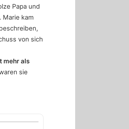
tolze Papa und
. Marie kam
 beschreiben,
huss von sich
t mehr als
 waren sie