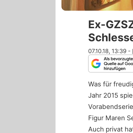
Ex-GZS
Schlesse
07.10.18, 13:39
-
Was für freud
Jahr 2015 spie
Vorabendserie 
Figur Maren Se
Auch privat ha