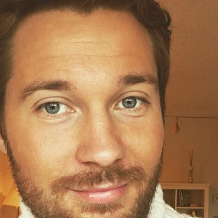
Filme & Serien
Lifestyle
Familie & Liebe
Promiflash Exklusiv
Alle Themen auf Promiflash
Jobs
App runterladen
Team
Redaktionelle Richtlinien
Impressum