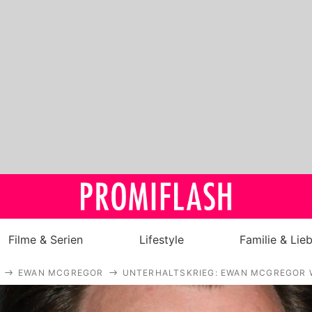
Filme & Serien
Lifestyle
Familie & Lie
EWAN MCGREGOR
UNTERHALTSKRIEG: EWAN MCGREGOR W
Royals
Stars