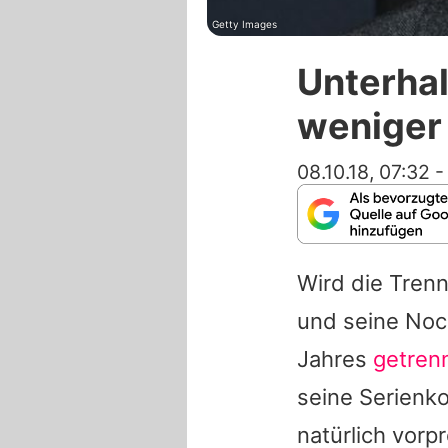
Getty Images
Unterhal
weniger 
08.10.18, 07:32
Wird die Tren
und seine No
Jahres
getren
seine Serienko
natürlich vorp