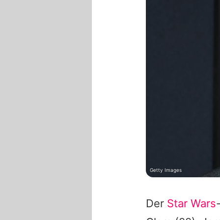
Getty Images
Der
Star Wars