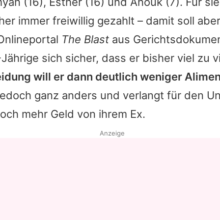
myan (16),
Esther
(16) und Anouk (7). Für si
er immer freiwillig gezahlt – damit soll aber
Onlineportal
The Blast
aus Gerichtsdokumen
-Jährige sich sicher, dass er bisher viel zu v
idung will er dann deutlich weniger Alime
jedoch ganz anders und verlangt für den Un
noch mehr Geld von ihrem Ex.
Anzeige