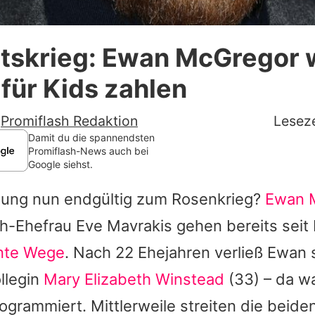
Datenschutzerklärung
tskrieg: Ewan McGregor w
Nutzungsbedingungen
für Kids zahlen
Utiq verwalten
-
Promiflash Redaktion
Leseze
Damit du die spannendsten
Promiflash-News auch bei
Google siehst.
nung nun endgültig zum Rosenkrieg?
Ewan 
ch-Ehefrau
Eve Mavrakis
gehen bereits seit
nte Wege
. Nach 22 Ehejahren verließ
Ewan
s
llegin
Mary Elizabeth Winstead
(33) – da wa
rogrammiert. Mittlerweile streiten die beide