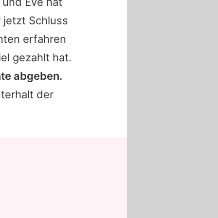
e und
Eve
hat
 jetzt Schluss
ten erfahren
iel gezahlt hat.
nte abgeben.
terhalt der