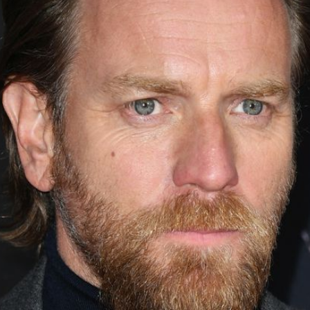
Filme & Serien
Lifestyle
Familie & Liebe
Promiflash Exklusiv
Alle Themen auf Promiflash
Jobs
App runterladen
Team
Redaktionelle Richtlinien
Impressum