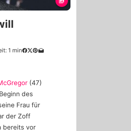
ill
it:
1
min
McGregor
(47)
 Beginn des
eine Frau für
r der Zoff
n bereits vor