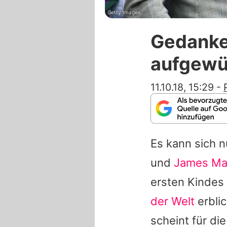
Getty Images
Gedanke
aufgewüh
11.10.18, 15:29
-
Es kann sich 
und
James Ma
ersten Kindes
der Welt
erbli
scheint für d