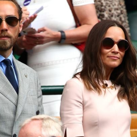
Filme & Serien
Lifestyle
Familie & Liebe
Promiflash Exklusiv
Alle Themen auf Promiflash
Jobs
App runterladen
Team
Redaktionelle Richtlinien
Impressum