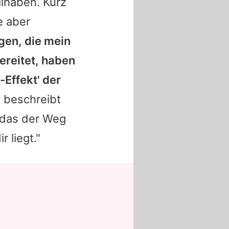
ilhaben. Kurz
e aber
gen, die mein
ereitet, haben
-Effekt' der
so beschreibt
t das der Weg
 liegt."