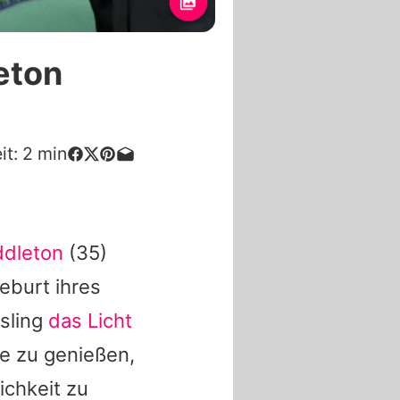
eton
it:
2
min
ddleton
(35)
eburt ihres
sling
das Licht
he zu genießen,
ichkeit zu