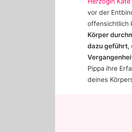
Herzogin Kate
vor der Entbi
offensichtlich
Körper durchm
dazu geführt, 
Vergangenhei
Pippa
ihre Erf
deines Körpers,