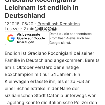
Alle Themen auf Promiflash
Leichnam ist endlich in
Jobs
Deutschland
App runterladen
12.10.18, 06:20
-
Promiflash Redaktion
Lesezeit:
2
min
Team
Damit du die spannendsten
Promiflash-News auch bei
Redaktionelle Richtlinien
Google siehst.
Endlich ist
Graciano Rocchigiani
bei seiner
Impressum
Familie in Deutschland angekommen. Bereits
Datenschutzerklärung
am 1. Oktober verstarb der einstige
Nutzungsbedingungen
Boxchampion mit nur 54 Jahren. Ein
Kleinwagen erfasste ihn, als er zu Fuß an
Utiq verwalten
einer Schnellstraße in der Nähe der
sizilianischen Stadt Catania unterwegs war.
Tagelang konnte die italienische Polizei den