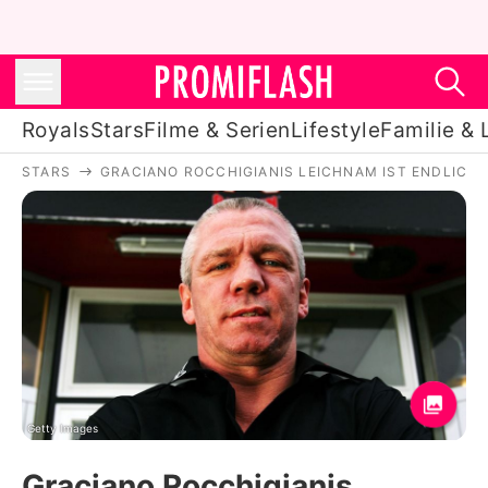
Royals
Stars
Filme & Serien
Lifestyle
Familie & 
STARS
GRACIANO ROCCHIGIANIS LEICHNAM IST ENDLICH
Royals
Stars
Filme & Serien
Lifestyle
Familie & Liebe
Promiflash Exklusiv
Getty Images
Graciano Rocchigianis