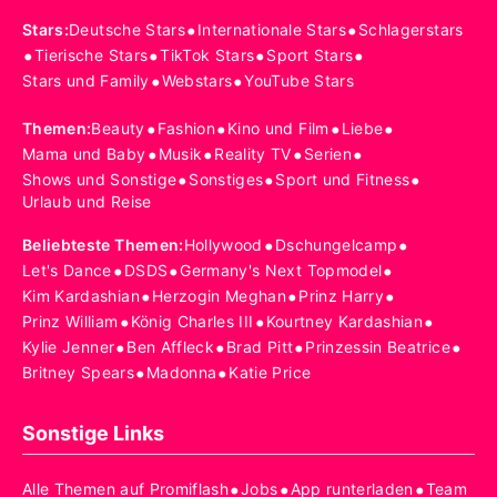
•
•
Stars
:
Deutsche Stars
Internationale Stars
Schlagerstars
•
•
•
•
Tierische Stars
TikTok Stars
Sport Stars
•
•
Stars und Family
Webstars
YouTube Stars
•
•
•
•
Themen
:
Beauty
Fashion
Kino und Film
Liebe
•
•
•
•
Mama und Baby
Musik
Reality TV
Serien
•
•
•
Shows und Sonstige
Sonstiges
Sport und Fitness
Urlaub und Reise
•
•
Beliebteste Themen
:
Hollywood
Dschungelcamp
•
•
•
Let's Dance
DSDS
Germany's Next Topmodel
•
•
•
Kim Kardashian
Herzogin Meghan
Prinz Harry
•
•
•
Prinz William
König Charles III
Kourtney Kardashian
•
•
•
•
Kylie Jenner
Ben Affleck
Brad Pitt
Prinzessin Beatrice
•
•
Britney Spears
Madonna
Katie Price
Sonstige Links
•
•
•
Alle Themen auf Promiflash
Jobs
App runterladen
Team