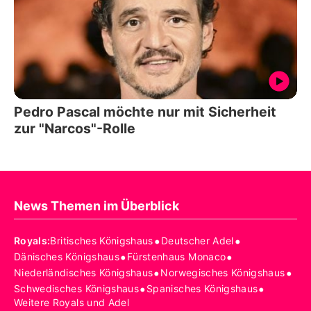
Pedro Pascal möchte nur mit Sicherheit
zur "Narcos"-Rolle
News Themen im Überblick
•
•
Royals
:
Britisches Königshaus
Deutscher Adel
•
•
Dänisches Königshaus
Fürstenhaus Monaco
•
•
Niederländisches Königshaus
Norwegisches Königshaus
•
•
Schwedisches Königshaus
Spanisches Königshaus
Weitere Royals und Adel