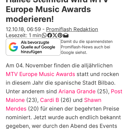
Alle Themen auf Promiflash
Europe Music Awards
Jobs
moderieren!
App runterladen
12.10.18, 06:59
-
Promiflash Redaktion
Lesezeit:
1
min
Team
Damit du die spannendsten
Promiflash-News auch bei
Redaktionelle Richtlinien
Google siehst.
Am 04. November finden die alljährlichen
Impressum
MTV Europe Music Awards
statt und rocken
Datenschutzerklärung
in diesem Jahr die spanische Stadt Bilbao.
Nutzungsbedingungen
Unter anderem sind
Ariana Grande
(25),
Post
Malone
(23),
Cardi B
(26) und
Shawn
Utiq verwalten
Mendes
(20) für einen der begehrten Preise
nominiert. Jetzt wurde auch endlich bekannt
gegeben, wer durch den Abend des Events