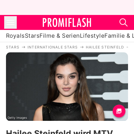
Royals
Stars
Filme & Serien
Lifestyle
Familie & 
STARS
INTERNATIONALE STARS
HAILEE STEINFELD
Royals
Stars
Filme & Serien
Lifestyle
Familie & Liebe
Promiflash Exklusiv
Getty Images
Hailee Steinfeld wird MTV