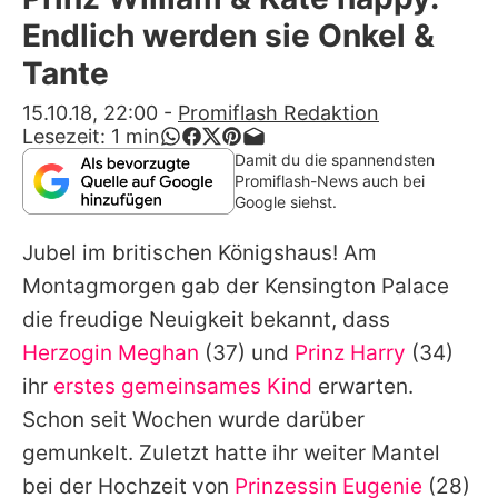
Alle Themen auf Promiflash
Endlich werden sie Onkel &
Jobs
Tante
App runterladen
15.10.18, 22:00
-
Promiflash Redaktion
Lesezeit:
1
min
Team
Damit du die spannendsten
Promiflash-News auch bei
Redaktionelle Richtlinien
Google siehst.
Jubel im britischen Königshaus! Am
Impressum
Montagmorgen gab der Kensington Palace
Datenschutzerklärung
die freudige Neuigkeit bekannt, dass
Nutzungsbedingungen
Herzogin Meghan
(37) und
Prinz Harry
(34)
ihr
erstes gemeinsames Kind
erwarten.
Utiq verwalten
Schon seit Wochen wurde darüber
gemunkelt. Zuletzt hatte ihr weiter Mantel
bei der Hochzeit von
Prinzessin Eugenie
(28)